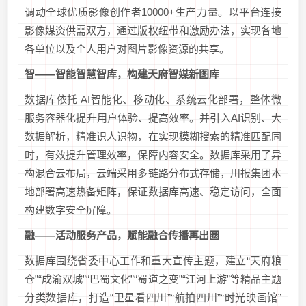
调动全球优质影像创作者10000+生产力量。以平台连接
影像媒资供需双方，通过版权纽带和激励办法，实现各地
各单位以及个人用户对图片影像资源的共享。
智——智能智慧智库，构建天府智媒新图库
数据库依托 AI智能化、移动化、系统云化部署，整体微
服务容器化提升用户体验、提高效率。并引入AI识别、大
数据解析，精准识人识物，在实现模糊搜索的精准匹配同
时，有效提升管理效率，保障内容安全。数据库采用了异
构混合云布局，云端采用多链路分布式存储，川报集团本
地部署高速热备矩阵，保证数据库高速、稳定访问，全面
构建数字安全屏障。
融——活动服务产品，赋能融合传播再出圈
数据库围绕省委中心工作和重大宣传主题，建立“天府粮
仓”“成渝双城”“巴蜀文化”“蜀道之变”“江河上游”等精品主题
分类数据库，打造“卫星看四川”“航拍四川”“时光映画馆”