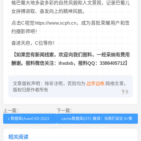
格巴蜀大地多姿多彩的自然风貌和人文景观，记录巴蜀儿
女拼搏进取、奋发向上的精神风貌。
点击C视觉https://www.scph.cn，成为首批荣耀用户和签
约摄影师吧！
奋进天府，C位等你！
【如果您有新闻线索，欢迎向我们报料，一经采纳有费用
酬谢。报料微信关注：ihxdsb，报料QQ：3386405712】
文章版权声明：除非注明，否则均为
边学边练
网络文章，
版权归原作者所有
上一篇：
下一篇：
c 数据库(AutoCAD 2023
cache数据库(GTC 解读：当我们谈论 AI 推
简体中文版正式发布了)
理的 KV Cache，我们在做什么？)
相关阅读