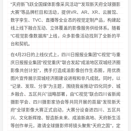
“天府新飞跃全国媒体影像采风活动”“发现新天府全球摄影
大赛”等品牌栏目和活动，提供VR、AR、XR、云展馆、
数字孪生、TVC、直播等全业态的视觉定制产品，构建起
线上线下融合互动、立体覆盖的影像服务供给体系。随着
“C视觉影像数据库”上线，众多影像活动找到了全新的平
台和契机。
在4月23日的上线仪式上，四川日报报业集团“C视觉”与重
庆日报报业集团“视觉重庆”联合发起“成渝地区双城经济圈
影像共创计划”，携手打造成渝影像创作生态圈，用优质
图片宣传展示双城经济圈建设进程和非凡成就。同时，以
“记录、发现、分享”为主题，围绕我省推动“四化同步、城
乡融合、五区共兴”战略部署，由“C视觉”联合四川省新闻
摄影学会、四川摄影家协会等共同开展的首届“发现新天
府”全球影像大赛正式启动，大赛分设奋进四川、五区共
兴、文化新辉煌、智造新未来、成渝新高地、天府新生活
等创作单元，邀请全球摄影师将镜头聚焦“天府之国”，定