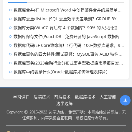
数据库合并(在 Microsoft Word 中创建邮件合并的最简单方法)
数据库去重distinct(SQL 去重效率天差地别？GROUP BY 和 DISTINCT 的底层厮杀)
数据库分类(WinCC 背后有 4 个数据库？90% 的人只用过 1 个！)
数据库保存文件(PouchDB - 免费开源的 JavaScript 数据库，用于离线保存数据)
数据库代码(EF Core致命坑！1行代码=100+数据库请求，90%开发者都踩过)
数据库事务的四大特性(面试高频：MySQL事务 ACID 特性是什么？一篇讲透)
数据库事务(2023金融行业分布式事务型数据库市场报告发布 OceanBase首次披露金融行业营收)
数据库中的表是什么(Oracle数据库如何清理表碎片)
学习课程
后端技术
前端技术
数据库技术
人工智能
边学边练
边学边练 .
Copyright
2015-2022
免责声明：本网站纯公益网站，无
任何盈利，内容采集自互联网，版权归原作者所有。