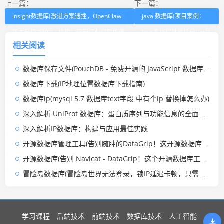
上一篇：
下一篇：
insight数据库(激进方案遇挫，OpenClaw
java 数据库(项目案例：
版本升级“翻车”，机构：网安行业迎新机遇
Java多线程批量拆分List导
相关阅读
丨A股线索)
入数据库)
数据库保存文件(PouchDB - 免费开源的 JavaScript 数据库，用于离线保存数据)
数据库下载(IP地理位置数据库下载指南)
数据库ip(mysql 5.7 数据库text字段 中有个ip 替换掉怎么办)
深入解析 UniProt 数据库：蛋白质序列与功能信息的全面指南
深入解析IP数据库：构建与应用最佳实践
开源数据库管理工具(告别臃肿的DataGrip！这开源数据库工具启动快3倍，内存直接砍半)
开源数据库(告别 Navicat - DataGrip！这个开源数据库工具，轻量到离谱)
冒险岛数据库(冒险岛世界无法登录，锁IP延迟卡顿，只需要一个独享IP即可解决)
学习课程
后端技术
前端技术
数据库技术
人工智能