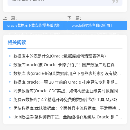
上一篇：
下一篇：
oracle数据库下载安装(零基础也能
oracle数据库备份(Q新闻丨
懂：Oracle 转 PostgreSQL 所需的
Oracle确认Java 9跳票！微软发
相关阅读
数据库知识清单)
布Azure备份服务器)
数据库中的表是什么(Oracle数据库如何清理表碎片)
数据库oracle(被 Oracle 卡脖子怕了！国产数据库现在真的能无缝替代了？)
数据库 表(oracle查询某数据库用户下哪些表的索引没有被使用到？)
数据库 oracle(一项 20 年前的 Oracle 排序算法专利到期，开源数据库集体受益)
同步数据库(Oracle CDC实战：如何构建企业级实时数据同步架构)
免费云数据库(14个精选开源免费的数据库监控工具 MySQL、Oracle、Redis、MSSQL)
优炫数据库(优炫数据库：全面兼容主流数据库，平滑替换Oracle)
tidb数据库(架构师掏干货：金融级核心系统从 Oracle 到 TiDB 流程拆解与案例分享)