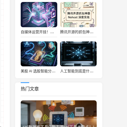
自媒体运营开挂！吹爆宝玉老师自媒体提效神器，小红书信息图、幻灯片一键秒级生成！
腾讯开源的抓包神器，让前端彻底告别频繁切环境的噩梦！
美股 AI 选股智能分析系统，每日决策仪表盘自动推送！
人工智能到底是什么(“人工智能”该叫啥？)
热门文章
sql数据库工具(7款主流sql工具大盘点！)