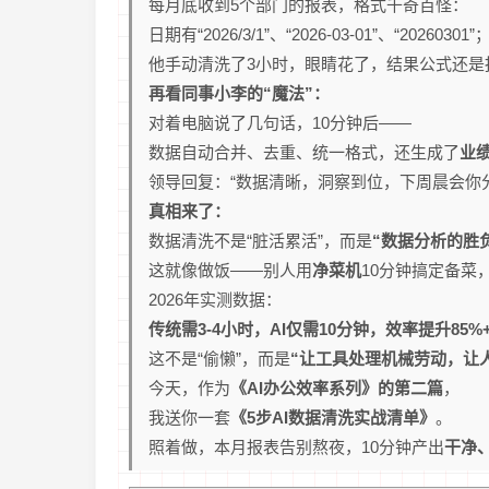
每月底收到5个部门的报表，格式千奇百怪：
日期有“2026/3/1”、“2026-03-01”、“20260301
他手动清洗了3小时，眼睛花了，结果公式还是
再看同事小李的“魔法”：
对着电脑说了几句话，10分钟后——
数据自动合并、去重、统一格式，还生成了
业
领导回复：“数据清晰，洞察到位，下周晨会你
真相来了：
数据清洗不是“脏活累活”，而是
“数据分析的胜
这就像做饭——别人用
净菜机
10分钟搞定备菜
2026年实测数据：
传统需3-4小时，AI仅需10分钟，效率提升85%
这不是“偷懒”，而是
“让工具处理机械劳动，让
今天，作为
《AI办公效率系列》的第二篇
，
我送你一套
《5步AI数据清洗实战清单》
。
照着做，本月报表告别熬夜，10分钟产出
干净