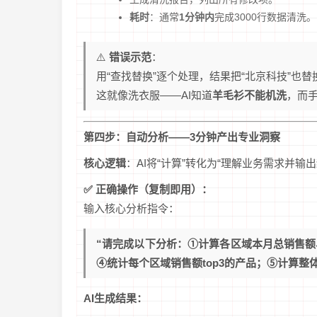
耗时
：通常
1分钟内
完成3000行数据清洗。
⚠️
错误示范
：
用“查找替换”逐个处理，结果把“北京科技”也替
这就像洗衣服——AI知道
羊毛衫不能机洗
，而
第四步：自动分析——3分钟产出专业洞察
核心逻辑
：AI将“计算”转化为“理解业务需求并输出
✅ 正确操作（复制即用）：
输入核心分析指令：
“请完成以下分析：①计算各区域本月总销售
④统计每个区域销售额top3的产品；⑤计算整
AI生成结果：