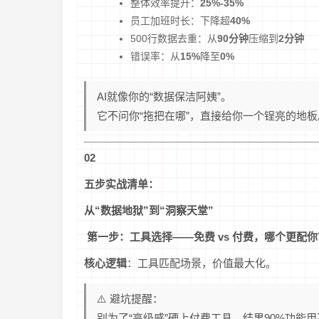
整体效率提升：
25%-35%
员工加班时长：下降超
40%
500行数据去重：从
90分钟
压缩到
2分钟
错误率：从
15%
降至
0%
AI就像你的“数据保洁阿姨”。
它不问你“拖把在哪”，直接给你一个锃亮的地板
02
五步实战清单：
从“数据地狱”到“洞察天堂”
️ 第一步：工具选择——免费 vs 付费，哪个更配
核心逻辑
：工具匹配场景，价值最大化。
⚠️ 避坑提醒：
别为了“高级感”硬上付费工具，结果90%功能