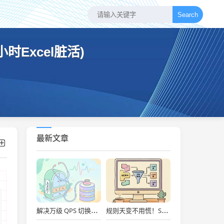
Search
时Excel脏活)
最新文章
解决万级 QPS 切换抖动！开源 DBDoctor 实战：内核级数据库性能洞察与慢 SQL 自动优化
规则天变不用慌！Spring Boot + Groovy 动态脚本实战：秒级上线、Metaspace防爆舱与安全沙箱治理