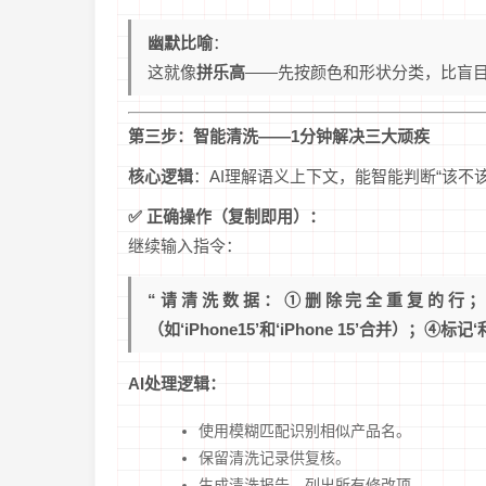
幽默比喻
：
这就像
拼乐高
——先按颜色和形状分类，比盲目
第三步：智能清洗——1分钟解决三大顽疾
核心逻辑
：AI理解语义上下文，能智能判断“该不该
✅ 正确操作（复制即用）：
继续输入指令：
“请清洗数据：①删除完全重复的行；
（如‘iPhone15’和‘iPhone 15’合并）；
AI处理逻辑：
使用模糊匹配识别相似产品名。
保留清洗记录供复核。
生成清洗报告，列出所有修改项。