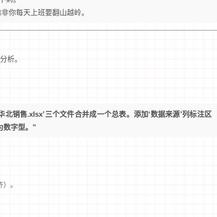
除非你每天上班要翻山越岭。
分析。
x’、‘华北销售.xlsx’三个文件合并成一个总表。添加‘数据来源’列标注区
式为数字型。”
齐）。