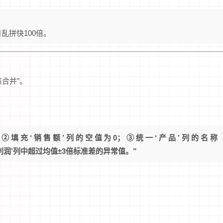
乱拼快100倍。
合并”。
②填充‘销售额’列的空值为0；③统一‘产品’列的名称
④标记‘利润’列中超过均值±3倍标准差的异常值。”