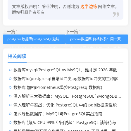
文章版权声明：除非注明，否则均为
边学边练
网络文章，
版权归原作者所有
上一篇：
下一篇：
postgres数据库(PostgreSQL避坑
promo数据库(价格体系：同一双
指南：放弃GCP-AWS后，这6款云
鞋在3个渠道卖3个价，改价时改的
相关阅读
服务实测谁最香？)
到底是哪个字段？)
数据库mysql(PostgreSQL vs MySQL：谁才是 2026 年数据库之王？)
数据库id(postgresql自增id冲突,pg数据库id冲突的三种解决方案)
数据库 加密(Prometheus监控Postgresql数据库)
深入解析三大数据库：MySQL、PostgreSQL与MongoDB的实战应用
深入理解与实战：优化 PostgreSQL 中的 pdb数据库性能
怎么导出数据库：MySQL与PostgreSQL实战指南
数据库 锁(从 CPU 99% 空闲说起：PostgreSQL 锁等待与阻塞链故障排查实录)