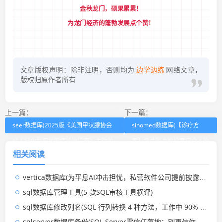
金秋龙门，硕果累累！
为龙门经济的蓬勃发展点个赞！
文章版权声明：除非注明，否则均为
边学边练
网络文章，
版权归原作者所有
上一篇：
下一篇：
seer数据库(2025版《美国甲状腺协会
sinomed数据库(【诊疗方
成人分化型甲状腺癌诊治指南》主动监
案】急性肺血栓栓塞症介入治
相关阅读
测部分：更新要点解读)
疗操作规程专家共识)
vertica数据库(为平息AI冲击担忧，私营软件公司提前披露财报数据)
sql数据库管理工具(5 款SQL审核工具横评)
sql数据库修改列名(SQL 行列转换 4 种方法，工作中 90% 场景都能用)
sqlserver数据库备份(SQL Server零信任落地：别再信你的APP，数据库要自己防攻击)