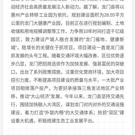
动经济社会高质量发展注入新动力。据了解，龙门县将以
惠州产业转移工业园为依托，规划建设面积为28.55平方
公里的龙门大健康产业园，目前正在进行规划编制、土地
收储和用地规模调整等工作，力争用10年时间打造千亿级
园区，致力建设产城人融合发展的“龙门福地、健康新
城”。稳增长的关键在于抓项目，项目建设一直是龙门县
抓发展的头号工程。随着交通环境大幅改善、区位优势逐
步凸显，龙门把招商选资作为加快发展、强县富民的突破
口，出台了系列政策措施，注重优化营商环境，加大项目
招引力度，不断提高项目建设的质量与水平，一大批产业
项目相继落户投产。为更好承接珠三角发达地区产业转
移，推动“大山经济”发展，今年以来，龙门县坚持交通先
行，围绕加快融入大湾区，谋划龙门对内对外的交通设施
建设，着力打造“外联内畅”的大交通体系；抢抓“双区”建
设重大机遇，积极搭建生态工业发展平台。