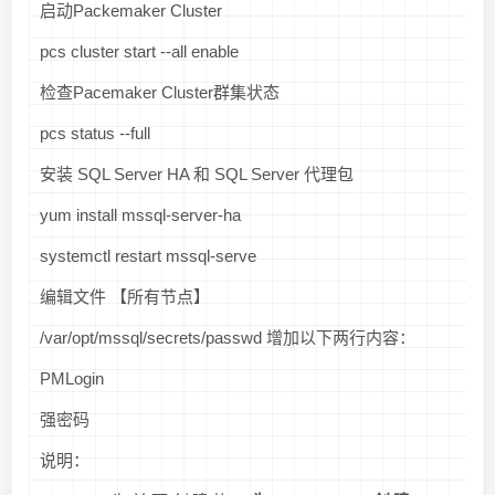
启动Packemaker Cluster
pcs cluster start --all enable
检查Pacemaker Cluster群集状态
pcs status --full
安装 SQL Server HA 和 SQL Server 代理包
yum install mssql-server-ha
systemctl restart mssql-serve
编辑文件 【所有节点】
/var/opt/mssql/secrets/passwd 增加以下两行内容：
PMLogin
强密码
说明：