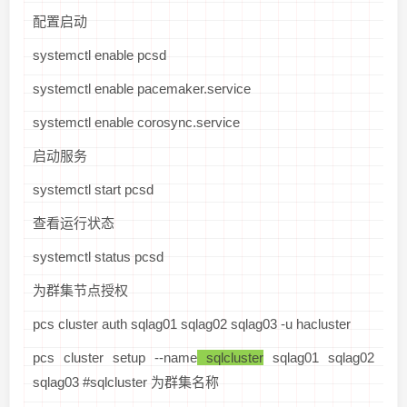
配置启动
systemctl enable pcsd
systemctl enable pacemaker.service
systemctl enable corosync.service
启动服务
systemctl start pcsd
查看运行状态
systemctl status pcsd
为群集节点授权
pcs cluster auth sqlag01 sqlag02 sqlag03 -u hacluster
pcs cluster setup --name
sqlcluster
sqlag01 sqlag02
sqlag03 #sqlcluster 为群集名称