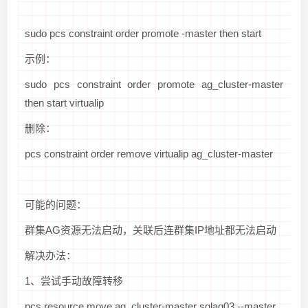
sudo pcs constraint order promote
-master then start
示例：
sudo pcs constraint order promote ag_cluster-master
then start virtualip
删除：
pcs constraint order remove virtualip ag_cluster-master
可能的问题：
群集AG资源无法启动，关联后连群集IP地址都无法启动
解决办法：
1、尝试手动故障转移
pcs resource move ag_cluster-master sqlag03 --master