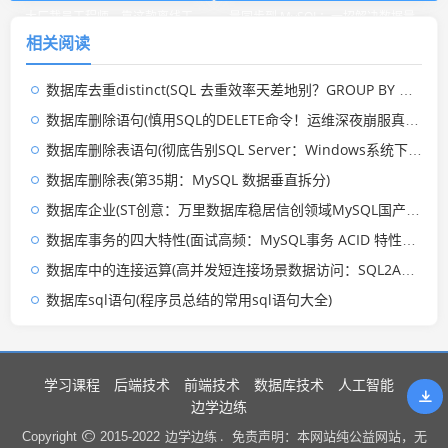
大厂裁员工程师，靠这款离线工
量同步到 MySQL：一招解决数据量
相关阅读
具18个月赚690万)
大 + 重复同步问题)
数据库去重distinct(SQL 去重效率天差地别？GROUP BY 和 DISTINCT 的底层厮杀)
数据库删除语句(慎用SQL的DELETE命令！运维深夜崩服真相，90%程序员都踩过坑)
数据库删除表语句(彻底告别SQL Server：Windows系统下的“搜刮式”干净卸载全指南)
数据库删除表(第35期：MySQL 数据垂直拆分)
数据库企业(ST创意：万里数据库稳居信创领域MySQL国产替代第一品牌)
数据库事务的四大特性(面试高频：MySQL事务 ACID 特性是什么？一篇讲透)
数据库中的连接运算(高并发短连接场景数据访问：SQL2API网关的连接池排队与复用机制)
数据库sql语句(程序员总结的常用sql语句大全)
学习课程
后端技术
前端技术
数据库技术
人工智能
边学边练
边学边练 .
Copyright
2015-2022
免责声明：本网站纯公益网站，无