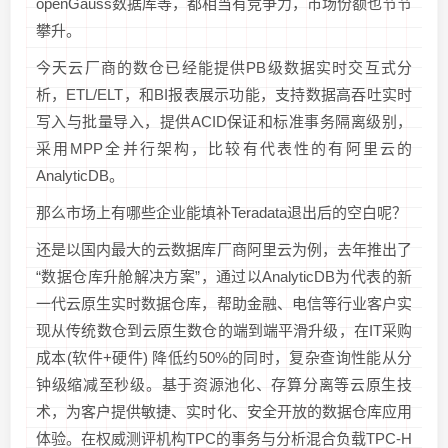
openGauss数据库等，都相当有竞争力，市场份额也节节
攀升。
今天云厂商的数仓已经能提供PB级数据实时交互式分
析，ETL/ELT，和BI报表展示功能，支持数据高吞吐实时
写入与批量导入，提供ACID保证和标准事务隔离级别，
采用MPP全并行架构，比较有代表性的有阿里云的
AnalyticDB。
那么市场上有哪些企业能填补Teradata退出后的空白呢？
还是以国内最大的云数据库厂商阿里云为例，去年推出了
“数据仓库升舱解决方案”，通过以AnalyticDB为代表的新
一代云原生实时数据仓库，帮助金融、电信等行业客户实
现从传统数仓到云原生数仓的端到端平滑升级，在IT采购
成本(软件+硬件) 降低约50%的同时，复杂查询性能从分
钟级缩减至秒级。基于资源池化、存算分离等云原生技
术，为客户提供敏捷、实时化、安全开放的数据仓库应用
体验。在权威测评机构TPC的事务与分析混合负载TPC-H