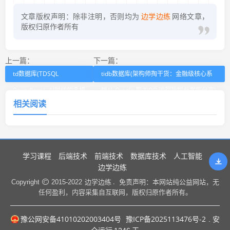
文章版权声明：除非注明，否则均为
边学边练
网络文章，
版权归原作者所有
上一篇：
下一篇：
td数据库(TDSQL
tidb数据库(架构师掏干货：金融级核心系
Boundless：AI时代的多模
统从 Oracle 到 TiDB 流程拆解与案例分享)
相关阅读
态数据库)
学习课程
后端技术
前端技术
数据库技术
人工智能
边学边练
边学边练 .
Copyright
2015-2022
免责声明：本网站纯公益网站，无
任何盈利，内容采集自互联网，版权归原作者所有。
豫公网安备41010202003404号
豫ICP备2025113476号-2
. 安