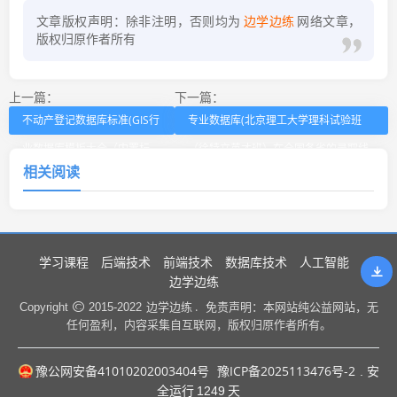
文章版权声明：除非注明，否则均为
边学边练
网络文章，
版权归原作者所有
上一篇：
下一篇：
不动产登记数据库标准(GIS行
专业数据库(北京理工大学理科试验班
业数据库模板大全（内置标
（徐特立英才班）在全国各省的录取线
相关阅读
准）)
来了)
学习课程
后端技术
前端技术
数据库技术
人工智能
边学边练
边学边练 .
Copyright
2015-2022
免责声明：本网站纯公益网站，无
任何盈利，内容采集自互联网，版权归原作者所有。
豫公网安备41010202003404号
豫ICP备2025113476号-2
. 安
全运行
1249
天