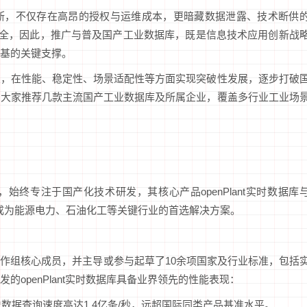
断，不仅存在高昂的授权与运维成本，更暗藏数据泄露、技术断供
安全，因此，推广与普及国产工业数据库，既是信息技术应用创新战
基的关键支撑。
关，在性能、稳定性、场景适配性等方面实现突破性发展，逐步打破
为大家推荐几款主流国产工业数据库及所属企业，覆盖多行业工业场
终专注于国产化技术研发，其核心产品openPlant实时数据库
垄断，成为能源电力、石油化工等关键行业的首选解决方案。
作组核心成员，并主导或参与起草了10余项国家及行业标准，包括
openPlant实时数据库具备业界领先的性能表现：
史数据查询速度高达1.4亿条/秒，远超国际同类产品基准水平。