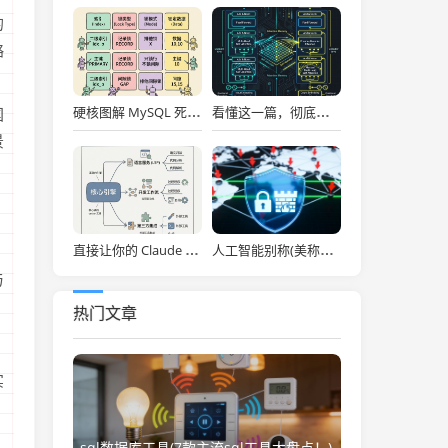
的
略
硬核图解 MySQL 死锁：为什么两个看似不冲突的 Update 和 Insert 会掐死对方？
看懂这一篇，彻底通关大模型底层！图解 Transformer 核心架构与自注意力机制！
国
景
直接让你的 Claude Code 效率拉满，Anthropic 官方神级插件开源了！
人工智能别称(美称中国一人工智能企业违反美出口管制 外交部：中方已多次表明原则立场)
与
热门文章
实
sql数据库工具(7款主流sql工具大盘点！)