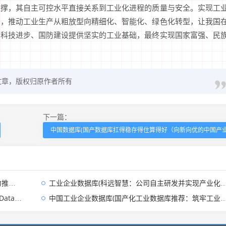
支撑，其自主可控水平直接关系到工业化进程的质量与安全。实现工
系，推动工业生产从粗放型向精细化、智能化、绿色化转型，让我国
、科技进步、国防建设提供坚实的工业基础，最终实现国家富强、民
文章，版权归原作者所有
下一篇：
中国数据库(国产数据库扛得稳存得住算得好（向新向优的中国产业
展)
工业企业数据库(科远智慧：公司自主研发并实现产业化推广的SyncBase实时数据库已经在数千家工业企业取得广泛应用)
新变革)
中国工业企业数据库(国产化工业数据库推荐：筑牢工业数字化的 “自主数据底座”)