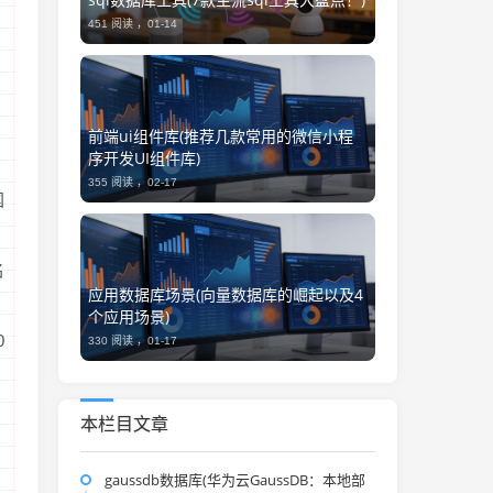
451 阅读 ，
01-14
前端ui组件库(推荐几款常用的微信小程
序开发UI组件库)
355 阅读 ，
02-17
国
名
应用数据库场景(向量数据库的崛起以及4
个应用场景)
0
330 阅读 ，
01-17
本栏目文章
gaussdb数据库(华为云GaussDB：本地部
）