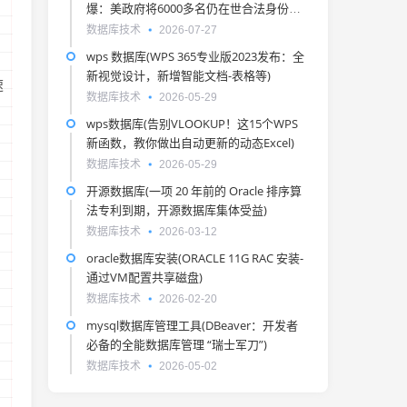
爆：美政府将6000多名仍在世合法身份移
民列入死亡人口数据库)
数据库技术
2026-07-27
wps 数据库(WPS 365专业版2023发布：全
新视觉设计，新增智能文档-表格等)
速
数据库技术
2026-05-29
wps数据库(告别VLOOKUP！这15个WPS
新函数，教你做出自动更新的动态Excel)
数据库技术
2026-05-29
开源数据库(一项 20 年前的 Oracle 排序算
法专利到期，开源数据库集体受益)
数据库技术
2026-03-12
oracle数据库安装(ORACLE 11G RAC 安装-
通过VM配置共享磁盘)
数据库技术
2026-02-20
mysql数据库管理工具(DBeaver：开发者
必备的全能数据库管理 “瑞士军刀”)
数据库技术
2026-05-02