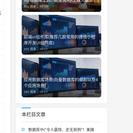
451 阅读 ，
01-14
监
前端ui组件库(推荐几款常用的微信小程
序开发UI组件库)
355 阅读 ，
02-17
应用数据库场景(向量数据库的崛起以及4
个应用场景)
，
330 阅读 ，
01-17
本栏目文章
数据库中(“令人震惊、史无前例”！美媒