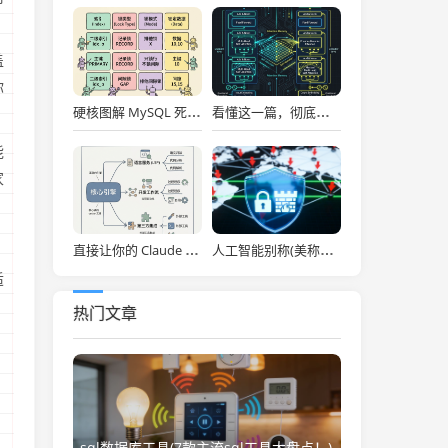
盖
你
硬核图解 MySQL 死锁：为什么两个看似不冲突的 Update 和 Insert 会掐死对方？
看懂这一篇，彻底通关大模型底层！图解 Transformer 核心架构与自注意力机制！
能
家
直接让你的 Claude Code 效率拉满，Anthropic 官方神级插件开源了！
人工智能别称(美称中国一人工智能企业违反美出口管制 外交部：中方已多次表明原则立场)
适
热门文章
sql数据库工具(7款主流sql工具大盘点！)