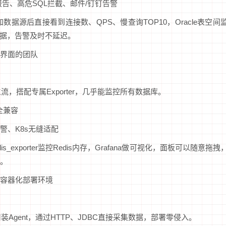
告、高危SQL拦截、邮件/钉钉告警
据源后直接看到连接数、QPS、慢查询TOP10，Oracle表空间
数据，告警及时不延迟。
界面的团队
，搭配专属Exporter，几乎能监控所有数据库。
L全兼容
警、K8s无缝适配
edis_exporter监控Redis内存，Grafana做可视化，面板可以随意拖拽
。
容器化部署环境
Agent，通过HTTP、JDBC直接采集数据，部署零侵入。