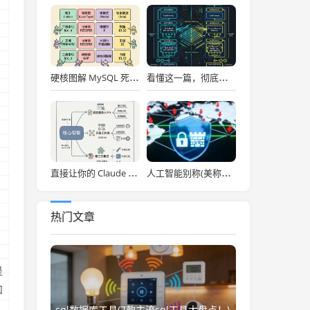
硬核图解 MySQL 死锁：为什么两个看似不冲突的 Update 和 Insert 会掐死对方？
看懂这一篇，彻底通关大模型底层！图解 Transformer 核心架构与自注意力机制！
，
直接让你的 Claude Code 效率拉满，Anthropic 官方神级插件开源了！
人工智能别称(美称中国一人工智能企业违反美出口管制 外交部：中方已多次表明原则立场)
热门文章
是
知
sql数据库工具(7款主流sql工具大盘点！)