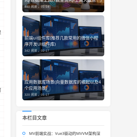
440 阅读 ，
01-14
里
前端ui组件库(推荐几款常用的微信小程
序开发UI组件库)
342 阅读 ，
02-17
应用数据库场景(向量数据库的崛起以及4
个应用场景)
可
320 阅读 ，
01-17
本栏目文章
MV前端实战：Vue3驱动的MVVM架构深