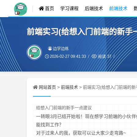
首页
学习课程
后端技术
前端技术
前端实习(给想入门前端的新手
边学边练
2026-02-27 09:41:33
阅读
37
网站首页
前端技术
>
> 前端实习(给想入门前端的新
给想入门前端的新手一点建议
一转眼3月已结开始啦！现在想学习前端的小伙
能找到工作？
对于过来人的我，获取可以让大家少走弯路~