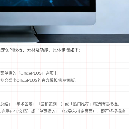
项卡快速访问模板、素材及功能，具体步骤如下：
顶部菜单栏的「OfficePLUS」选项卡。
弹出OfficePLUS的官方模板/素材面板。
作总结」「学术答辩」「营销策划」）或「热门推荐」筛选所需模板。
完整PPT/文档）或「单页插入」（仅导入指定页面），即可将模板应