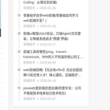
Coding：从理论到实操)
前端技术
2026-03-26
零基础学自学web前端(零基础如何学习
web前端开发？)
前端技术
2026-01-28
前端ui框架(A2UI协议，打破Agent交互壁
垒，让智能系统自主“搭建”界面)
前端技术
2026-02-17
前端工具有哪些(ping、tracert-
traceroute，99%的人不知道的核心的工
具。)
前端技术
2026-06-06
web前端招聘(【光谷有offer】光谷创投招
聘10名优秀人才！烽火通信、迈瑞医疗、
华威科等都在招人，明起还有多场招聘会)
前端技术
2026-04-19
javaweb是前端还是后端(阿里毕玄：公司
不再按技术栈来划分技术岗位)
前端技术
2026-02-07