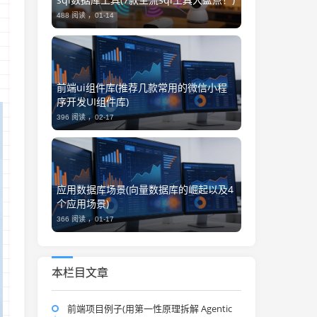
488 阅读 ，
01-14
前端ui组件库(推荐几款常用的微信小程
序开发UI组件库)
396 阅读 ，
02-17
应用数据库场景(向量数据库的崛起以及4
个应用场景)
366 阅读 ，
01-17
本栏目文章
前端项目例子(用第一性原理拆解 Agentic