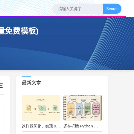
Search
量免费模板)
最新文章
这样做优化，实现 0.059s 启动一个SpringBoot项目！
还在折腾 Python 爬虫？用 Go 语言最强爬虫框架 Colly，并发与性能直接拉满！