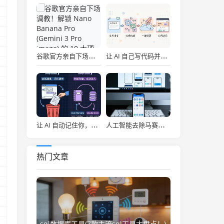
谷歌官方亲自下场调教！解锁 Nano Banana Pro (Gemini 3 Pro Image) 的 10 大硬核作图绝技
让 AI 自己写代码并一键上线！开源全栈部署神器 PinMe 2.0，给 Agent 穿上发布互联网的“手”
让 AI 自动记住你，再也不用每次从头解释，Claude Code 必备 claude-mem
人工智能去除马赛克(去水印不破坏原图怎么做？怎么去ai水印？免费去水印工具推荐，实测好用的最新方法)
热门文章
sql数据库工具(7款主流sql工具大盘点！)