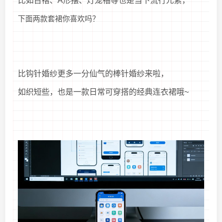
比如百褶、A形摆、灯笼袖等也是当下流行元素，
下面两款套裙你喜欢吗？
比钩针婚纱更多一分仙气的棒针婚纱来啦，
如织短些，也是一款日常可穿搭的经典连衣裙哦~