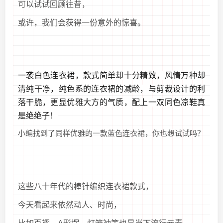
可以试试回顾往昔，
或许，我们会获得一份意外的惊喜。
一袭白色连衣裙，
款式简单却十分
精致
，
风情万种却
清纯干净，
纯色系的连衣裙的减龄，与剪裁设计的
利
落干脆
，更显优雅大方的气质，
配上一双同色凉鞋真
是绝绝子
！
小编找到了同样优雅的一款蓝色连衣裙，你也想试试吗？
这些八十年代的棒针编织连衣裙款式，
今天看起来依然动人、时尚，