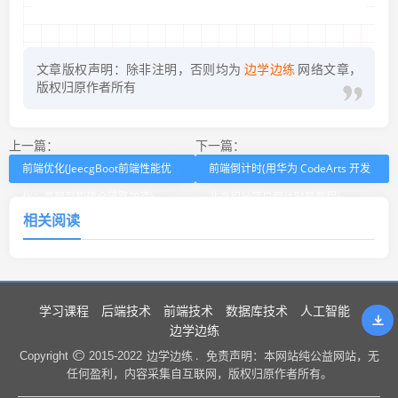
文章版权声明：除非注明，否则均为
边学边练
网络文章，
版权归原作者所有
上一篇：
下一篇：
前端优化(JeecgBoot前端性能优
前端倒计时(用华为 CodeArts 开发
化：首屏到构建全链路加速)
北京积分落户倒计时器教程)
相关阅读
学习课程
后端技术
前端技术
数据库技术
人工智能
边学边练
边学边练 .
Copyright
2015-2022
免责声明：本网站纯公益网站，无
任何盈利，内容采集自互联网，版权归原作者所有。