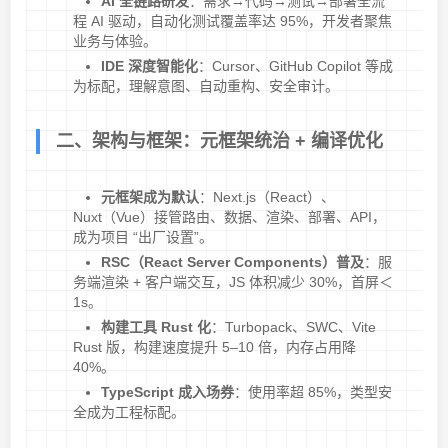
AI 全链路研发
：需求→代码→测试→部署全流
程 AI 驱动，自动化测试覆盖率达 95%，开发者聚焦
业务与体验。
IDE 深度智能化
：Cursor、GitHub Copilot 等成
为标配，理解意图、自动重构、安全审计。
二、架构与框架：元框架统治 + 编译优化
元框架成为默认
：Next.js（React）、
Nuxt（Vue）接管路由、数据、渲染、部署、API，
成为项目 “出厂设置”。
RSC（React Server Components）普及
：服
务端渲染 + 客户端交互，JS 体积减少 30%，首屏＜
1s。
构建工具 Rust 化
：Turbopack、SWC、Vite
Rust 版，构建速度提升 5–10 倍，内存占用降
40%。
TypeScript 成入场券
：使用率超 85%，类型安
全成为工程标配。