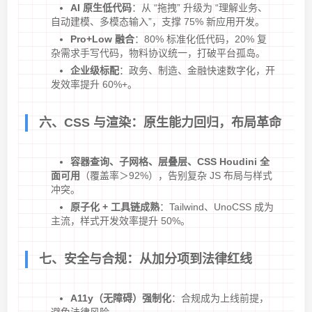
AI 原生低代码
：从 “拖拽” 升级为 “理解业务、
自动建模、多模态输入”，支撑 75% 新应用开发。
Pro+Low 融合
：80% 标准化低代码，20% 复
杂需求手写代码，物料协议统一，打破平台孤岛。
企业级标配
：政务、制造、金融快速数字化，开
发效率提升 60%+。
六、CSS 与渲染：原生能力回归，布局革命
容器查询、子网格、层叠层、CSS Houdini 全
面可用
（覆盖率＞92%），告别复杂 JS 布局与样式
冲突。
原子化 + 工具链成熟
：Tailwind、UnoCSS 成为
主流，样式开发效率提升 50%。
七、安全与合规：从加分项到法律红线
A11y（无障碍）强制化
：合规成为上线前提，
避免法律风险。