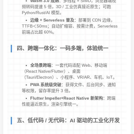
Wasm 3.0 成熟
：多线程 + SIMD，浏览器端视
频转码提速 5 倍，3D / 工业仿真接近原生；可跑
Python/Rust/AI 模型。
边缘 + Serverless 普及
：部署到 CDN 边缘，
TTFB＜50ms；自动扩缩容、按需计费，Serverless
前端占比超 60%。
四、跨端一体化：一码多端，体验统一
全场景跨端
：一套代码适配 Web、移动端
（React Native/Flutter）、桌面
（Tauri/Electron）、小程序、VR/AR、车机、IoT。
PWA 系统级突破
：获得文件、后台同步、通知
等权限，留存率提升 3 倍。
Flutter Impeller+React Native 新架构
：跨端
性能逼近原生，渲染引擎统一。
五、低代码 / 无代码：AI 驱动的工业化开发