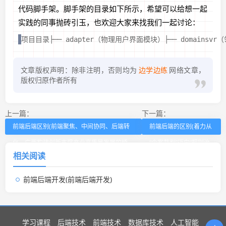
代码脚手架。脚手架的目录如下所示，希望可以给想一起
实践的同事抛砖引玉，也欢迎大家来找我们一起讨论：
项目目录├── adapter（物理用户界面模块）├── domainsvr（领域微服务）
文章版权声明：除非注明，否则均为
边学边练
网络文章，
版权归原作者所有
上一篇：
下一篇：
前端后端区别(前端聚焦、中间协同、后端转
前端后端的区别(着力从
化，广西构建创新支撑产业高质量发展的桥
“个案裁判”迈向“规则治
相关阅读
梁)
理”)
前端后端开发(前端后端开发)
学习课程
后端技术
前端技术
数据库技术
人工智能