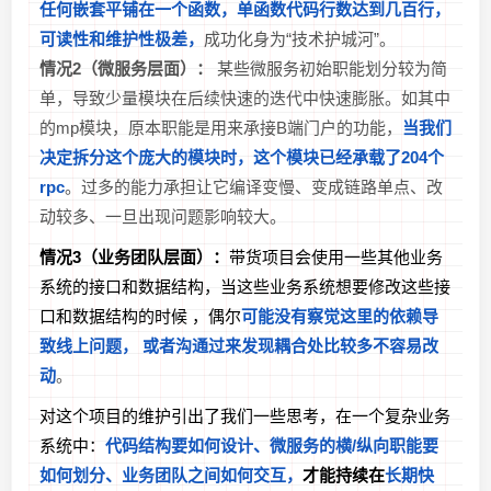
任何嵌套平铺在一个函数，单函数代码行数达到几百行，
可读性和维护性极差，
成功化身为“技术护城河”。
情况2（微服务层面）：
某些微服务初始职能划分较为简
单，导致少量模块在后续快速的迭代中快速膨胀。如其中
的mp模块，原本职能是用来承接B端门户的功能，
当我们
决定拆分这个庞大的模块时，这个模块已经承载了204个
rpc
。过多的能力承担让它编译变慢、变成链路单点、改
动较多、一旦出现问题影响较大。
情况3（业务团队层面）：
带货项目会使用一些其他业务
系统的接口和数据结构，当这些业务系统想要修改这些接
口和数据结构的时候 ，偶尔
可能没有察觉这里的依赖导
致线上问题， 或者沟通过来发现耦合处比较多不容易改
动
。
对这个项目的维护引出了我们一些思考，在一个复杂业务
系统中：
代码结构要如何设计、微服务的横/纵向职能要
如何划分、业务团队之间如何交互，
才能持续在
长期快