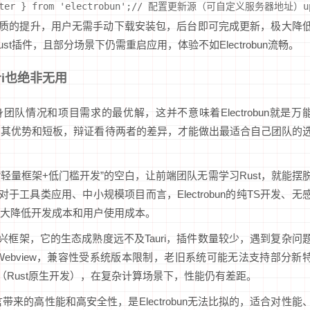
ater } from 'electrobun';// 配置更新源（可自定义服务器地址）updat
体验得到质的提升，用户无需手动下载安装包，后台即可完成更新，极大降
st插件，且部分场景下仍需重启应用，体验不如Electrobun流畅。
uri也绝非无用
基于自身团队情况和项目需求的最优解，这并不意味着Electrobun就是万
都有其优势和短板，辩证看待两者的差异，才能做出最适合自己团队的
补了“轻量框架+低门槛开发”的空白，让前端团队无需学习Rust，就能摆
对于工具类应用、中小规模项目而言，Electrobun的纯TS开发、无
大降低开发成本和用户使用成本。
为新兴框架，它的生态成熟度远不及Tauri，插件数量较少，遇到复杂问
ebview，兼容性受系统版本限制，老旧系统可能无法支持部分新
uri（Rust原生开发），在复杂计算场景下，性能仍有差距。
言带来的高性能和高安全性，是Electrobun无法比拟的，适合对性能