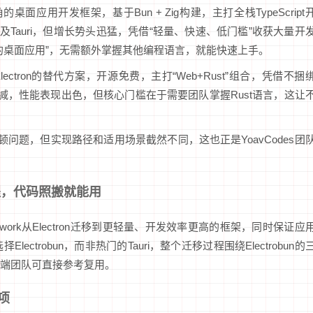
g崭露头角的桌面应用开发框架，基于Bun + Zig构建，主打全栈TypeScript
虽不及Tauri，但增长势头迅猛，凭借“轻量、快速、低门槛”收获大量开
的桌面应用”，无需额外掌握其他编程语言，就能快速上手。
Electron的替代方案，开源免费，主打“Web+Rust”组合，凭借不捆
缩减，性能表现出色，但核心门槛在于需要团队掌握Rust语言，这让
卡顿问题，但实现路径和适用场景截然不同，这也正是YoavCodes团
流程，代码照搬就能用
 Cowork从Electron迁移到更轻量、开发效率更高的框架，同时保证应
trobun，而非热门的Tauri，整个迁移过程围绕Electrobun的
端团队可直接参考复用。
项