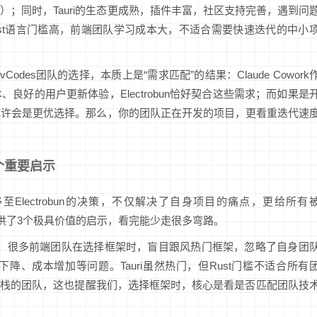
；同时，Tauri的生态更成熟，插件丰富，社区支持完善，遇到问
st语言门槛高，前端团队学习成本大，不适合需要快速迭代的中小
des团队的选择，本质上是“需求匹配”的结果：Claude Cowork
好的用户更新体验，Electrobun恰好契合这些需求；而如果是
i或许会是更优选择。那么，你的团队正在开发的项目，更看重迭代速
个重要启示
ctron迁移至Electrobun的决策，不仅解决了自身项目的痛点，更给所有
，提供了3个极具价值的启示，看完能少走很多弯路。
配”。很多前端团队在选择框架时，盲目跟风热门框架，忽略了自身团
、成本增加等问题。Tauri虽然热门，但Rust门槛不适合所有
TS技术栈的团队，这也提醒我们，选择框架时，核心是看是否匹配团队技