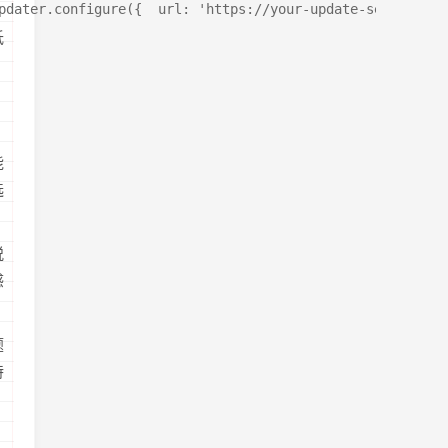
er.configure({  url: 'https://your-update-server
低
能
选
脱
感
题
特
、