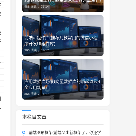
开
488 阅读 ，
01-14
发
绑
前端ui组件库(推荐几款常用的微信小程
不
序开发UI组件库)
395 阅读 ，
02-17
队
应用数据库场景(向量数据库的崛起以及4
个应用场景)
366 阅读 ，
01-17
用
三
本栏目文章
前端图形框架(前端又出新框架了，你还学