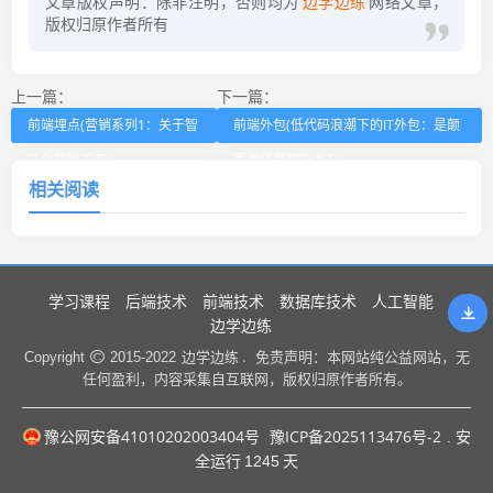
文章版权声明：除非注明，否则均为
边学边练
网络文章，
版权归原作者所有
上一篇：
下一篇：
前端埋点(营销系列1：关于智
前端外包(低代码浪潮下的IT外包：是颠
能化营销工具)
覆者还是赋能者？)
相关阅读
学习课程
后端技术
前端技术
数据库技术
人工智能
边学边练
边学边练 .
Copyright
2015-2022
免责声明：本网站纯公益网站，无
任何盈利，内容采集自互联网，版权归原作者所有。
豫公网安备41010202003404号
豫ICP备2025113476号-2
. 安
全运行
1245
天