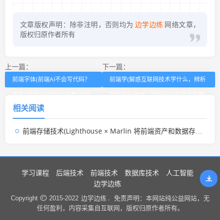
文章版权声明：除非注明，否则均为
边学边练
网络文章，
版权归原作者所有
上一篇：
下一篇：
前端字体(前端AI不会写代码？
前端学(解惑互联网技术学什么，辨析
我靠7版提示词把它“调教”成功
互联网大数据、前端培训班哪家靠谱)
相关阅读
了)
前端存储技术(Lighthouse × Marlin 将前端资产和数据存储在 IPFS 和 Filecoin 上，具有永久性和可验证性。)
学习课程
后端技术
前端技术
数据库技术
人工智能
边学边练
边学边练 .
Copyright
2015-2022
免责声明：本网站纯公益网站，无
任何盈利，内容采集自互联网，版权归原作者所有。