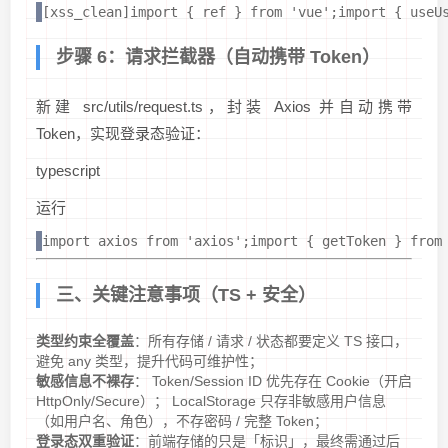
[xss_clean]import { ref } from 'vue';import { use
步骤 6：请求拦截器（自动携带 Token）
新建 src/utils/request.ts，封装 Axios 并自动携带
Token，实现登录态验证：
typescript
运行
import axios from 'axios';import { getToken } fr
三、关键注意事项（TS + 安全）
类型约束全覆盖
：所有存储 / 请求 / 状态都要定义 TS 接口，
避免 any 类型，提升代码可维护性；
敏感信息不裸存
： Token/Session ID 优先存在 Cookie（开启
HttpOnly/Secure）； LocalStorage 只存非敏感用户信息
（如用户名、角色），不存密码 / 完整 Token；
登录态双重验证
：前端存储的只是「标识」，最终需通过后