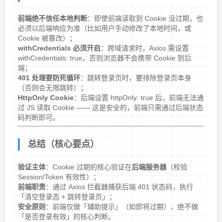
前端绝不信任本地判断
：即使前端读取到 Cookie 没过期，也
必须以后端响应为准（比如用户手动修改了本地时间，或
Cookie 被篡改）；
withCredentials 必须开启
：跨域请求时，Axios 需设置
withCredentials: true，否则浏览器不会携带 Cookie 到后
端；
401 处理要防死循环
：跳转登录页时，要排除登录页本身
（否则会无限跳转）；
HttpOnly Cookie
：后端设置 httpOnly: true 后，前端无法通
过 JS 读取 Cookie —— 这是安全的，前端只需通过后端状态
码判断即可。
总结（核心要点）
验证主体
：Cookie 过期的核心验证在
后端服务器
（校验
Session/Token 有效性）；
前端职责
：通过 Axios 拦截器捕获后端 401 状态码，执行
「清空登录态 + 跳转登录页」；
安全原则
：前端仅做「辅助提示」（如即将过期），绝不做
「是否登录有效」的核心判断。