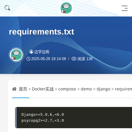
requirements.txt
边学边练
2025-06-28 19:14:08
阅读
138
首页
Docker实战
compose
demo
django
requirem
>
>
>
>
>
Django>=5.0.6,<6.0
