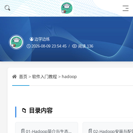
边学边练
2026-08-09 23:54:45
阅读
136
首页
软件入门教程
hadoop
>
>
📁 目录内容
📄
📄
01-Hadoop简介与生态系统.md