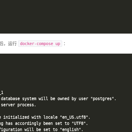
后，运行
：
docker-compose up
1

database system will be owned by user "postgres".

server process.

 initialized with locale "en_US.utf8".

g has accordingly been set to "UTF8".

iguration will be set to "english".
