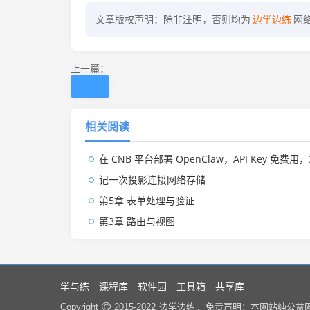
文章版权声明：除非注明，否则均为
边学边练
网
上一篇：
相关阅读
在 CNB 平台部署 OpenClaw，API Key 免费用，3
记一次投影连接网络存储
第5章 表单处理与验证
第3章 路由与视图
学与练
课程库
软件园
工具箱
共享库
边学边练 .
Copyright
2015-2022
免责声明：本网站纯公益