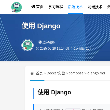
首页
学习课程
后端技术
前端技术
使用 Django
边学边练
2025-06-28 19:14:08
阅读
137
首页
Docker实战
compose
django.md
>
>
>
使用 Django