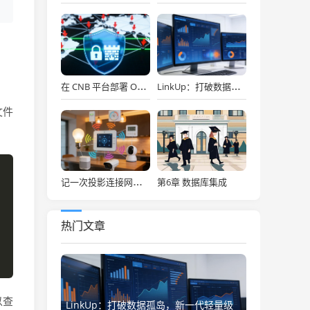
在 CNB 平台部署 OpenClaw，API Key 免费用，30秒搞定！
LinkUp：打破数据孤岛，新一代轻量级企业级数据集成平台深度解析
文件
第6章 数据库集成
记一次投影连接网络存储
热门文章
以查
LinkUp：打破数据孤岛，新一代轻量级