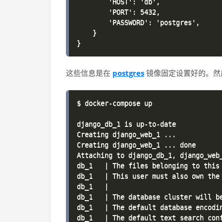
        'HOST': 'db',

        'PORT': 5432,

        'PASSWORD': 'postgres',

    }

postgres
这些信息是在
镜像固定设置好的。然
$ docker-compose up

django_db_1 is up-to-date

Creating django_web_1 ...

Creating django_web_1 ... done

Attaching to django_db_1, django_web_
db_1   | The files belonging to this 
db_1   | This user must also own the 
db_1   |

db_1   | The database cluster will be
db_1   | The default database encodin
db_1   | The default text search conf