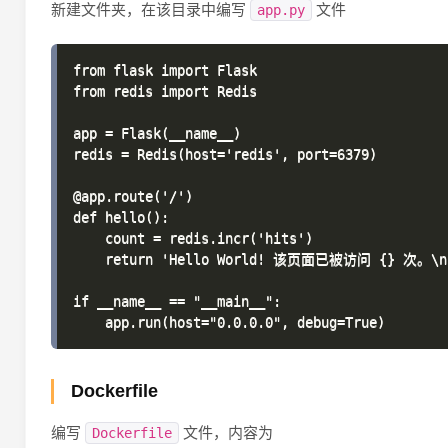
新建文件夹，在该目录中编写
文件
app.py
from flask import Flask

from redis import Redis

app = Flask(__name__)

redis = Redis(host='redis', port=6379)

@app.route('/')

def hello():

    count = redis.incr('hits')

    return 'Hello World! 该页面已被访问 {} 次。\n'.
if __name__ == "__main__":

Dockerfile
编写
文件，内容为
Dockerfile