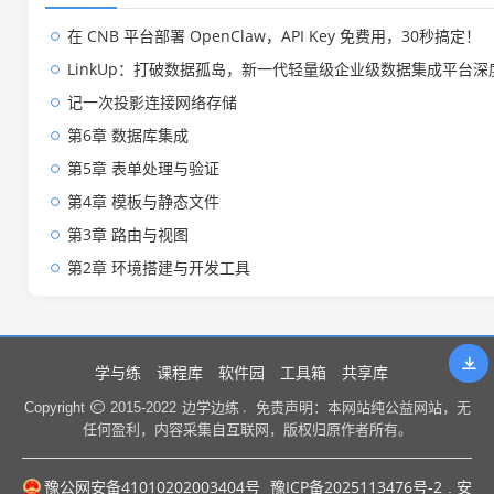
在 CNB 平台部署 OpenClaw，API Key 免费用，30秒搞定！
LinkUp：打破数据孤岛，新一代轻量级企业级数据集成平台深
记一次投影连接网络存储
第6章 数据库集成
第5章 表单处理与验证
第4章 模板与静态文件
第3章 路由与视图
第2章 环境搭建与开发工具
学与练
课程库
软件园
工具箱
共享库
边学边练 .
Copyright
2015-2022
免责声明：本网站纯公益网站，无
任何盈利，内容采集自互联网，版权归原作者所有。
豫公网安备41010202003404号
豫ICP备2025113476号-2
. 安