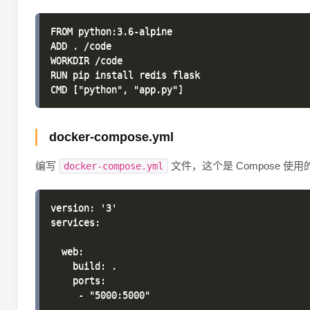
FROM python:3.6-alpine

ADD . /code

WORKDIR /code

RUN pip install redis flask

docker-compose.yml
编写
文件，这个是 Compose 使
docker-compose.yml
version: '3'

services:

  web:

    build: .

    ports:

     - "5000:5000"
