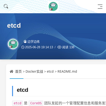
etcd
边学边练
2025-06-28 19:14:13
阅读
138
首页
Docker实战
etcd
README.md
>
>
>
etcd
是
团队发起的一个管理配置信息和服务发
etcd
CoreOS