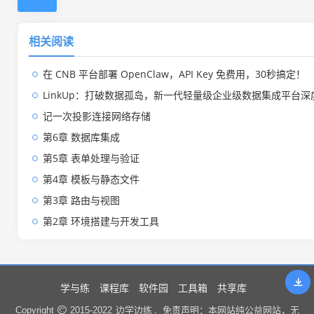
相关阅读
在 CNB 平台部署 OpenClaw，API Key 免费用，30秒搞定！
LinkUp：打破数据孤岛，新一代轻量级企业级数据集成平台深
记一次投影连接网络存储
第6章 数据库集成
第5章 表单处理与验证
第4章 模板与静态文件
第3章 路由与视图
第2章 环境搭建与开发工具
学与练
课程库
软件园
工具箱
共享库
边学边练 .
Copyright
2015-2022
免责声明：本网站纯公益网站，无