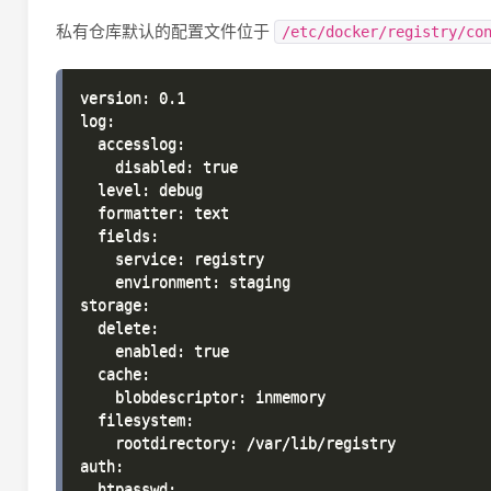
私有仓库默认的配置文件位于
/etc/docker/registry/co
version: 0.1

log:

  accesslog:

    disabled: true

  level: debug

  formatter: text

  fields:

    service: registry

    environment: staging

storage:

  delete:

    enabled: true

  cache:

    blobdescriptor: inmemory

  filesystem:

    rootdirectory: /var/lib/registry

auth:

  htpasswd:
