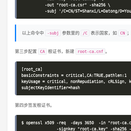
          -out "root-ca.csr" -sha256 \

以上命令中
参数里的
表示国家，如
-subj
/C
CN
第三步配置
根证书，新建
。
CA
root-ca.cnf
[root_ca]

basicConstraints = critical,CA:TRUE,pathlen:1

keyUsage = critical, nonRepudiation, cRLSign, k
第四步签发根证书。
$ openssl x509 -req  -days 3650  -in "root-ca.c
               -signkey "root-ca.key" -sha256 -