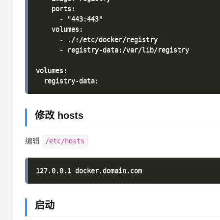
    ports:

      - "443:443"

    volumes:

      - ./:/etc/docker/registry

      - registry-data:/var/lib/registry

volumes:

修改 hosts
编辑
/etc/hosts
启动