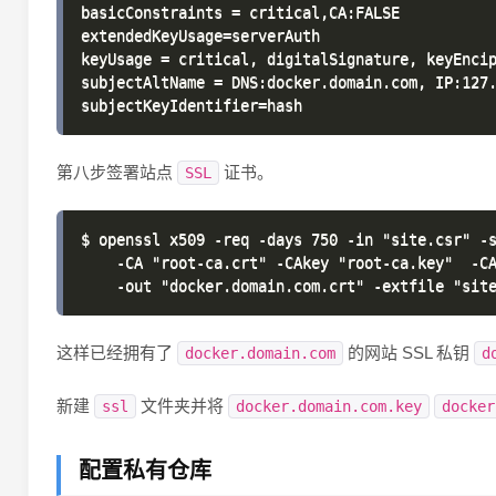
basicConstraints = critical,CA:FALSE

extendedKeyUsage=serverAuth

keyUsage = critical, digitalSignature, keyEncip
subjectAltName = DNS:docker.domain.com, IP:127.
第八步签署站点
证书。
SSL
$ openssl x509 -req -days 750 -in "site.csr" -s
    -CA "root-ca.crt" -CAkey "root-ca.key"  -CA
这样已经拥有了
的网站 SSL 私钥
docker.domain.com
d
新建
文件夹并将
ssl
docker.domain.com.key
docker
配置私有仓库