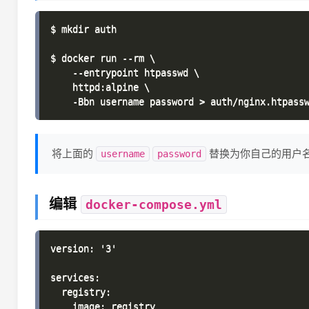
$ mkdir auth

$ docker run --rm \

    --entrypoint htpasswd \

    httpd:alpine \

将上面的
替换为你自己的用户
username
password
编辑
docker-compose.yml
version: '3'

services:

  registry:

    image: registry
