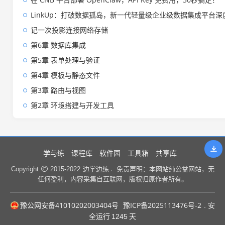
LinkUp：打破数据孤岛，新一代轻量级企业级数据集成平台深
记一次投影连接网络存储
第6章 数据库集成
第5章 表单处理与验证
第4章 模板与静态文件
第3章 路由与视图
第2章 环境搭建与开发工具
学与练
课程库
软件园
工具箱
共享库
边学边练 .
Copyright
2015-2022
免责声明：本网站纯公益网站，无
任何盈利，内容采集自互联网，版权归原作者所有。
豫公网安备41010202003404号
豫ICP备2025113476号-2
. 安
全运行
1245
天