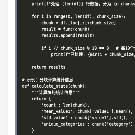
    print(f"处理 {len(df)} 行数据，分为 {n_chunks
    for i in range(0, len(df), chunk_size):

        chunk = df.iloc[i:i+chunk_size]

        result = func(chunk)

        results.append(result)

        if i // chunk_size % 10 == 0:  # 每
            print(f"已处理: {min(i + chunk_size,
    return results

# 示例：分块计算统计信息

def calculate_stats(chunk):

    """计算块的统计信息"""

    return {

        'count': len(chunk),

        'mean_value1': chunk['value1'].mean(),

        'std_value1': chunk['value1'].std(),

        'unique_categories': chunk['category'].
    }
