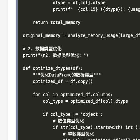
            dtype = df[col].dtype

            print(f"  {col:15} ({dtype}): {usag
    return total_memory

original_memory = analyze_memory_usage(large_
# 2. 数据类型优化

print("\n2. 数据类型优化：")

def optimize_dtypes(df):

    """优化DataFrame的数据类型"""

    optimized_df = df.copy()

    for col in optimized_df.columns:

        col_type = optimized_df[col].dtype

        if col_type != 'object':

            # 数值类型优化

            if str(col_type).startswith('int'):
                # 整数类型优化
