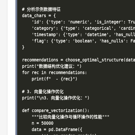
# 分析示例数据特征

data_chars = {

    'id': {'type': 'numeric', 'is_integer': Tru
    'category': {'type': 'categorical', 'cardin
    'timestamp': {'type': 'datetime', 'has_null
    'flag': {'type': 'boolean', 'has_nulls': Fa
}

recommendations = choose_optimal_structure(data
print("数据结构优化建议：")

for rec in recommendations:

    print(f"  - {rec}")

# 3. 向量化操作优化

print("\n3. 向量化操作优化：")

def compare_vectorization():

    """比较向量化操作与循环操作的性能"""

    n = 50000

    data = pd.DataFrame({
