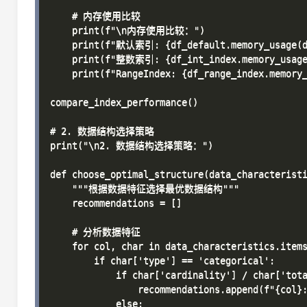
    # 内存使用比较

    print(f"\n内存使用比较：")

    print(f"默认索引: {df_default.memory_usage(de
    print(f"整数索引: {df_int_index.memory_usage(
    print(f"RangeIndex: {df_range_index.memory_
compare_index_performance()

# 2. 数据结构选择策略

print("\n2. 数据结构选择策略：")

def choose_optimal_structure(data_characteristi
    """根据数据特征选择最优数据结构"""

    recommendations = []

    # 分析数据特征

    for col, char in data_characteristics.items
        if char['type'] == 'categorical':

            if char['cardinality'] / char['tota
                recommendations.append(f"{col
            else:
