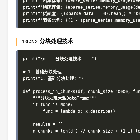
print(f"密集存储: {dense_series.memory_usage(deep
print(f"稀疏存储: {sparse_series.memory_usage(dee
print(f"稀疏度: {(sparse_data == 0).mean() * 100
10.2.2 分块处理技术
print("\n=== 分块处理技术 ===")

# 1. 基础分块处理

print("1. 基础分块处理：")

def process_in_chunks(df, chunk_size=10000, fun
    """分块处理大型DataFrame"""

    if func is None:

        func = lambda x: x.describe()

    results = []

    n_chunks = len(df) // chunk_size + (1 if le