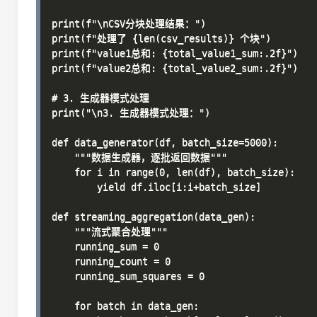
print(f"\nCSV分块处理结果：")

print(f"处理了 {len(csv_results)} 个块")

print(f"value1总和: {total_value1_sum:.2f}")

print(f"value2总和: {total_value2_sum:.2f}")

# 3. 生成器模式处理

print("\n3. 生成器模式处理：")

def data_generator(df, batch_size=5000):

    """数据生成器，逐批返回数据"""

    for i in range(0, len(df), batch_size):

        yield df.iloc[i:i+batch_size]

def streaming_aggregation(data_gen):

    """流式聚合处理"""

    running_sum = 0

    running_count = 0

    running_sum_squares = 0

    for batch in data_gen:
