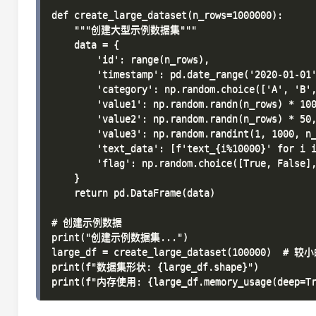
def create_large_dataset(n_rows=1000000):

    """创建大型示例数据集"""

    data = {

        'id': range(n_rows),

        'timestamp': pd.date_range('2020-01-01'
        'category': np.random.choice(['A', 'B',
        'value1': np.random.randn(n_rows) * 100
        'value2': np.random.randn(n_rows) * 50,
        'value3': np.random.randint(1, 1000, n_
        'text_data': [f'text_{i%10000}' for i i
        'flag': np.random.choice([True, False],
    }

    return pd.DataFrame(data)

# 创建示例数据

print("创建示例数据集...")

large_df = create_large_dataset(100000)  
print(f"数据集形状: {large_df.shape}")
