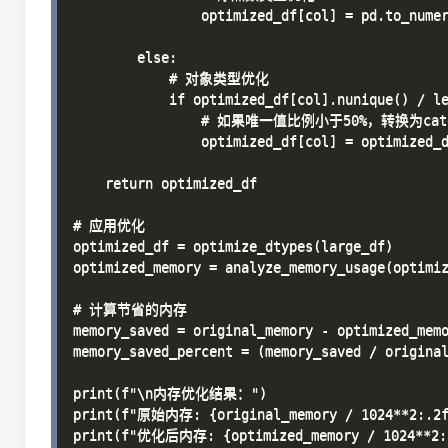
                optimized_df[col] = pd.to_numer
        else:

            # 对象类型优化

            if optimized_df[col].nunique() / le
                # 如果唯一值比例小于50%，转换为cate
                optimized_df[col] = optimized_d
    return optimized_df

# 应用优化

optimized_df = optimize_dtypes(large_df)

optimized_memory = analyze_memory_usage(opti
# 计算节省的内存

memory_saved = original_memory - optimized_memo
memory_saved_percent = (memory_saved / original
print(f"\n内存优化结果：")

print(f"原始内存: {original_memory / 1024**2:.2f}
print(f"优化后内存: {optimized_memory / 1024**2:.