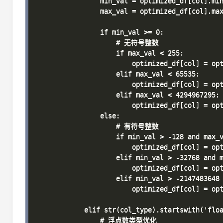
                min_val = optimized_df[col].min
                max_val = optimized_df[col].max
                if min_val >= 0:

                    # 无符号整数

                    if max_val < 255:

                        optimized_df[col] = opt
                    elif max_val < 65535:

                        optimized_df[col] = opt
                    elif max_val < 4294967295:

                        optimized_df[col] = opt
                else:

                    # 有符号整数

                    if min_val > -128 and max_v
                        optimized_df[col] = opt
                    elif min_val > -32768 and m
                        optimized_df[col] = opt
                    elif min_val > -2147483648 
                        optimized_df[col] = opt
            elif str(col_type).startswith('floa
                # 浮点数类型优化
