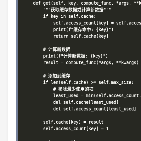
    def get(self, key, compute_func, *args, **k
        """获取缓存数据或计算新数据"""

        if key in self.cache:

            self.access_count[key] = self.acces
            print(f"缓存命中: {key}")

            return self.cache[key]

        # 计算新数据

        print(f"计算新数据: {key}")

        result = compute_func(*args, **kwargs)

        # 添加到缓存

        if len(self.cache) >= self.max_size:

            # 移除最少使用的项

            least_used = min(self.access_count.
            del self.cache[least_used]

            del self.access_count[least_used]

        self.cache[key] = result

        self.access_count[key] = 1
