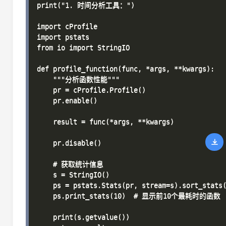
print("1. 时间分析工具：")

import cProfile

import pstats

from io import StringIO

def profile_function(func, *args, **kwargs):

    """分析函数性能"""

    pr = cProfile.Profile()

    pr.enable()

    result = func(*args, **kwargs)

    pr.disable()

    # 获取统计信息

    s = StringIO()

    ps = pstats.Stats(pr, stream=s).sort_stats(
    ps.print_stats(10)  # 显示前10个最耗时的函数

    print(s.getvalue())
