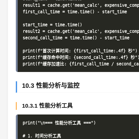
result1 = cache.get('mean_calc', expensive_comp
first_call_time = time.time() - start_time

start_time = time.time()

result2 = cache.get('mean_calc', expensive_comp
second_call_time = time.time() - start_time

print(f"首次计算时间: {first_call_time:.4f} 秒")

print(f"缓存命中时间: {second_call_time:.4f} 秒")
10.3 性能分析与监控
10.3.1 性能分析工具
print("\n=== 性能分析工具 ===")

# 1. 时间分析工具
