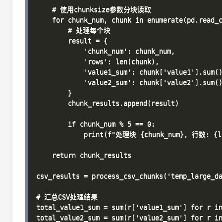
    # 使用chunksize参数分块读取

    for chunk_num, chunk in enumerate(pd.read_c
        # 处理每个块

        result = {

            'chunk_num': chunk_num,

            'rows': len(chunk),

            'value1_sum': chunk['value1'].sum()
            'value2_sum': chunk['value2'].sum()
        }

        chunk_results.append(result)

        if chunk_num % 5 == 0:

            print(f"处理块 {chunk_num}, 行数: {le
    return chunk_results

csv_results = process_csv_chunks('temp_large_da
# 汇总CSV处理结果

total_value1_sum = sum(r['value1_sum'] for r in
total_value2_sum = sum(r['value2_sum'] for r in