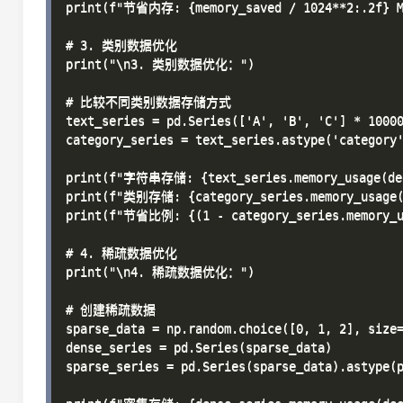
print(f"节省内存: {memory_saved / 1024**2:.2f} MB
# 3. 类别数据优化

print("\n3. 类别数据优化：")

# 比较不同类别数据存储方式

text_series = pd.Series(['A', 'B', 'C'] * 10000
category_series = text_series.astype('category'
print(f"字符串存储: {text_series.memory_usage(deep
print(f"类别存储: {category_series.memory_usage(d
print(f"节省比例: {(1 - category_series.memory_usa
# 4. 稀疏数据优化

print("\n4. 稀疏数据优化：")

# 创建稀疏数据

sparse_data = np.random.choice([0, 1, 2], size=
dense_series = pd.Series(sparse_data)

sparse_series = pd.Series(sparse_data).astype(p