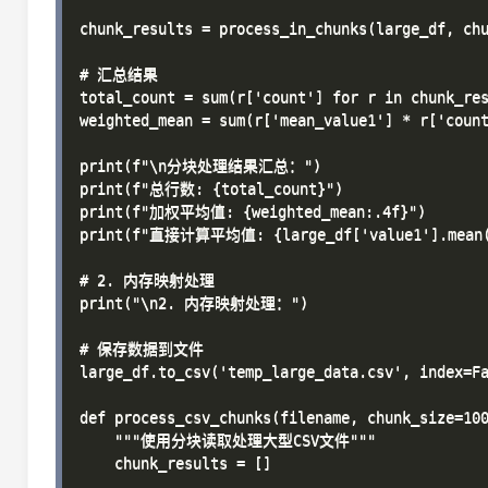
chunk_results = process_in_chunks(large_df, chu
# 汇总结果

total_count = sum(r['count'] for r in chunk_res
weighted_mean = sum(r['mean_value1'] * r['count
print(f"\n分块处理结果汇总：")

print(f"总行数: {total_count}")

print(f"加权平均值: {weighted_mean:.4f}")

print(f"直接计算平均值: {large_df['value1'].mean()
# 2. 内存映射处理

print("\n2. 内存映射处理：")

# 保存数据到文件

large_df.to_csv('temp_large_data.csv', index=Fa
def process_csv_chunks(filename, chunk_size=100
    """使用分块读取处理大型CSV文件"""

    chunk_results = []
