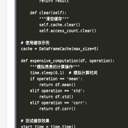
        return result

    def clear(self):

        """清空缓存"""

        self.cache.clear()

        self.access_count.clear()

# 使用缓存示例

cache = DataFrameCache(max_size=5)

def expensive_computation(df, operation):

    """模拟昂贵的计算操作"""

    time.sleep(0.1)  # 模拟计算时间

    if operation == 'mean':

        return df.mean()

    elif operation == 'std':

        return df.std()

    elif operation == 'corr':

        return df.corr()

# 测试缓存效果

start_time = time.time()
