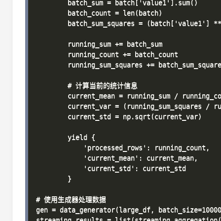
        batch_sum = batch['value1'].sum()

        batch_count = len(batch)

        batch_sum_squares = (batch['value1'] **
        running_sum += batch_sum

        running_count += batch_count

        running_sum_squares += batch_sum_square
        # 计算当前的统计信息

        current_mean = running_sum / running_co
        current_var = (running_sum_squares / ru
        current_std = np.sqrt(current_var)

        yield {

            'processed_rows': running_count,

            'current_mean': current_mean,

            'current_std': current_std

        }

# 使用生成器处理数据

gen = data_generator(large_df, batch_size=10000
streaming_results = list(streaming_aggregation(