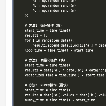
        'a': np.random.randn(n),

        'b': np.random.randn(n),

        'c': np.random.randn(n)

    })

    # 方法1：循环操作（慢）

    start_time = time.time()

    result1 = []

    for i in range(len(data)):

        result1.append(data.iloc[i]['a'] * data
    loop_time = time.time() - start_time

    # 方法2：向量化操作（快）

    start_time = time.time()

    result2 = data['a'] * data['b'] + data['c']
    vectorized_time = time.time() - start_time

    # 方法3：NumPy操作（最快）

    start_time = time.time()

    result3 = data['a'].values * data['b'].valu
    numpy_time = time.time() - start_time
