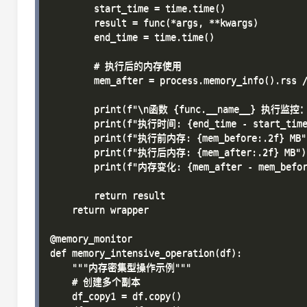
        start_time = time.time()

        result = func(*args, **kwargs)

        end_time = time.time()

        # 执行后的内存使用

        mem_after = process.memory_info().rss /
        print(f"\n函数 {func.__name__} 执行监控：
        print(f"执行时间: {end_time - start_time
        print(f"执行前内存: {mem_before:.2f} MB")
        print(f"执行后内存: {mem_after:.2f} MB")

        print(f"内存变化: {mem_after - mem_before
        return result

    return wrapper

@memory_monitor

def memory_intensive_operation(df):

    """内存密集型操作示例"""

    # 创建多个副本

    df_copy1 = df.copy()
