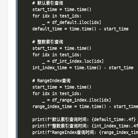
    # 默认索引查询

    start_time = time.time()

    for idx in test_ids:

        _ = df_default.iloc[idx]

    default_time = time.time() - start_time

    # 整数索引查询

    start_time = time.time()

    for idx in test_ids:

        _ = df_int_index.loc[idx]

    int_index_time = time.time() - start_time

    # RangeIndex查询

    start_time = time.time()

    for idx in test_ids:

        _ = df_range_index.iloc[idx]

    range_index_time = time.time() - start_time
    print(f"默认索引查询时间: {default_time:.4f} 
    print(f"整数索引查询时间: {int_index_time:.4f
    print(f"RangeIndex查询时间: {range_index_tim