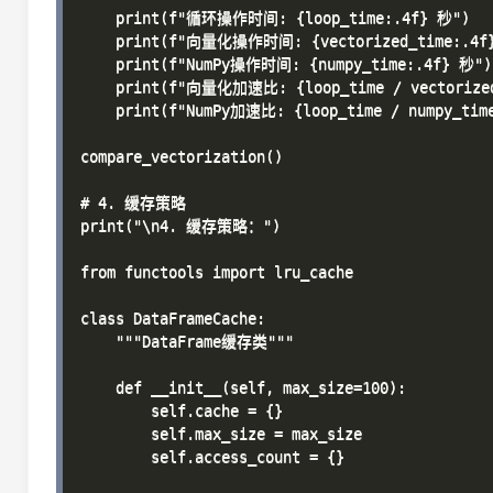
    print(f"循环操作时间: {loop_time:.4f} 秒")

    print(f"向量化操作时间: {vectorized_time:.4f}
    print(f"NumPy操作时间: {numpy_time:.4f} 秒")

    print(f"向量化加速比: {loop_time / vectorized_
    print(f"NumPy加速比: {loop_time / numpy_time
compare_vectorization()

# 4. 缓存策略

print("\n4. 缓存策略：")

from functools import lru_cache

class DataFrameCache:

    """DataFrame缓存类"""

    def __init__(self, max_size=100):

        self.cache = {}

        self.max_size = max_size

        self.access_count = {}
