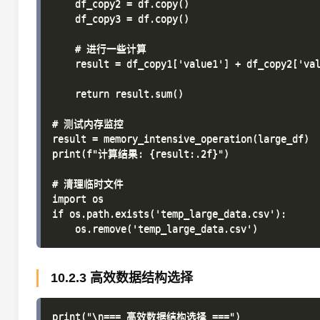
    df_copy2 = df.copy()

    df_copy3 = df.copy()

    # 进行一些计算

    result = df_copy1['value1'] + df_copy2['val
    return result.sum()

# 测试内存监控

result = memory_intensive_operation(large_df)

print(f"计算结果: {result:.2f}")

# 清理临时文件

import os

if os.path.exists('temp_large_data.csv'):

10.2.3 高效数据结构选择
print("\n=== 高效数据结构选择 ===")
