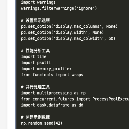
import warnings

warnings.filterwarnings('ignore')

# 设置显示选项

pd.set_option('display.max_columns', None)

pd.set_option('display.width', None)

pd.set_option('display.max_colwidth', 50)

# 性能分析工具

import time

import psutil

import memory_profiler

from functools import wraps

# 并行处理工具

import multiprocessing as mp

from concurrent.futures import ProcessPoolExecu
import dask.dataframe as dd

# 创建示例数据

np.random.seed(42)
