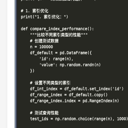
# 1. 索引优化

print("1. 索引优化：")

def compare_index_performance():

    """比较不同索引类型的性能"""

    # 创建测试数据

    n = 100000

    df_default = pd.DataFrame({

        'id': range(n),

        'value': np.random.randn(n)

    })

    # 设置不同类型的索引

    df_int_index = df_default.set_index('id')

    df_range_index = df_default.copy()

    df_range_index.index = pd.RangeIndex(n)

    # 测试查询性能

    test_ids = np.random.choice(range(n), 1000)