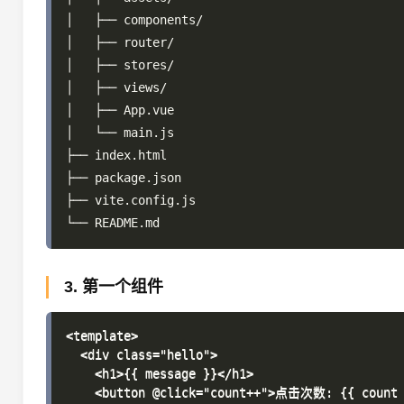
│   ├── components/

│   ├── router/

│   ├── stores/

│   ├── views/

│   ├── App.vue

│   └── main.js

├── index.html

├── package.json

├── vite.config.js

3. 第一个组件
<template>

  <div class="hello">

    <h1>{{ message }}</h1>

    <button @click="count++">点击次数: {{ count }