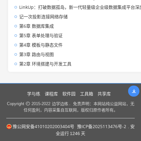
LinkUp：打破数据孤岛，新一代轻量级企业级数据集成平台深
记一次投影连接网络存储
第6章 数据库集成
第5章 表单处理与验证
第4章 模板与静态文件
第3章 路由与视图
第2章 环境搭建与开发工具
学与练
课程库
软件园
工具箱
共享库
边学边练 .
Copyright
2015-2022
免责声明：本网站纯公益网站，无
任何盈利，内容采集自互联网，版权归原作者所有。
豫公网安备41010202003404号
豫ICP备2025113476号-2
. 安
全运行
1246
天