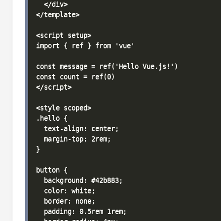
  </div>

</template>

<script setup>

import { ref } from 'vue'

const message = ref('Hello Vue.js!')

const count = ref(0)

</script>

<style scoped>

.hello {

  text-align: center;

  margin-top: 2rem;

}

button {

  background: #42b883;

  color: white;

  border: none;

  padding: 0.5rem 1rem;
