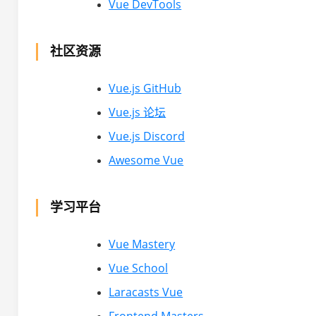
Vue DevTools
社区资源
Vue.js GitHub
Vue.js 论坛
Vue.js Discord
Awesome Vue
学习平台
Vue Mastery
Vue School
Laracasts Vue