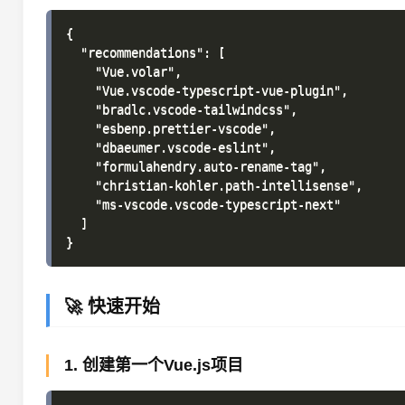
{

  "recommendations": [

    "Vue.volar",

    "Vue.vscode-typescript-vue-plugin",

    "bradlc.vscode-tailwindcss",

    "esbenp.prettier-vscode",

    "dbaeumer.vscode-eslint",

    "formulahendry.auto-rename-tag",

    "christian-kohler.path-intellisense",

    "ms-vscode.vscode-typescript-next"

  ]

🚀 快速开始
1. 创建第一个Vue.js项目