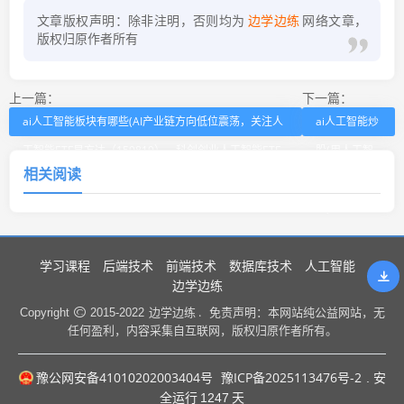
文章版权声明：除非注明，否则均为
边学边练
网络文章，
版权归原作者所有
上一篇：
下一篇：
ai人工智能板块有哪些(AI产业链方向低位震荡，关注人
ai人工智能炒
工智能ETF易方达（159819）、科创创业人工智能ETF
股(用人工智
相关阅读
易方达（159140）布局机会)
能炒股靠谱
吗)
学习课程
后端技术
前端技术
数据库技术
人工智能
边学边练
边学边练 .
Copyright
2015-2022
免责声明：本网站纯公益网站，无
任何盈利，内容采集自互联网，版权归原作者所有。
豫公网安备41010202003404号
豫ICP备2025113476号-2
. 安
全运行
1247
天