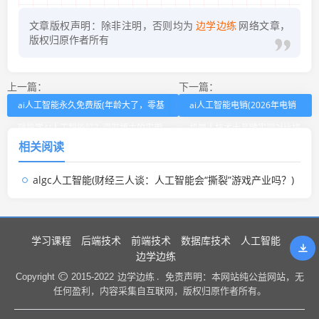
文章版权声明：除非注明，否则均为
边学边练
网络文章，
版权归原作者所有
上一篇：
下一篇：
ai人工智能永久免费版(年龄大了，零基
ai人工智能电销(2026年电销
础能学AI人工智能吗？资深博主的实用
机器人技术大品牌实测对比排
相关阅读
指南)
行榜)
algc人工智能(财经三人谈：人工智能会“撕裂”游戏产业吗？)
学习课程
后端技术
前端技术
数据库技术
人工智能
边学边练
边学边练 .
Copyright
2015-2022
免责声明：本网站纯公益网站，无
任何盈利，内容采集自互联网，版权归原作者所有。