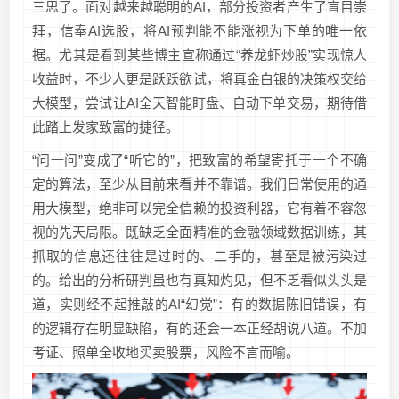
三思了。面对越来越聪明的AI，部分投资者产生了盲目崇
拜，信奉AI选股，将AI预判能不能涨视为下单的唯一依
据。尤其是看到某些博主宣称通过“养龙虾炒股”实现惊人
收益时，不少人更是跃跃欲试，将真金白银的决策权交给
大模型，尝试让AI全天智能盯盘、自动下单交易，期待借
此踏上发家致富的捷径。
“问一问”变成了“听它的”，把致富的希望寄托于一个不确
定的算法，至少从目前来看并不靠谱。我们日常使用的通
用大模型，绝非可以完全信赖的投资利器，它有着不容忽
视的先天局限。既缺乏全面精准的金融领域数据训练，其
抓取的信息还往往是过时的、二手的，甚至是被污染过
的。给出的分析研判虽也有真知灼见，但不乏看似头头是
道，实则经不起推敲的AI“幻觉”：有的数据陈旧错误，有
的逻辑存在明显缺陷，有的还会一本正经胡说八道。不加
考证、照单全收地买卖股票，风险不言而喻。