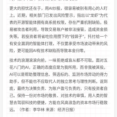
更大的担忧还在于，用AI炒股，很容易被别有用心的人盯
上。近期，相关部门已发出风险警示，指出以“龙虾”为代
表的开源智能体拥有高系统权限，存在严重机制缺陷，极
易被攻击者利用，导致交易账户被非法接管，造成资金损
失等。若投资者将省吃俭用攒下的“钱袋子”，托付给一个
有安全漏洞的智能体打理，不仅要承受市场波动带来的风
险，更可能因AI有技术缺陷而导致本金归零。
技术的浪潮滚滚向前，一味拒绝或盲从都不可取。面对五
花八门的AI，正确的态度应是为我所用，而非我被其役。
AI可以是帮助整理信息、筛选标的、监测市场异动的得力
助手，但不能也不应取代人的独立思考与理性判断。说到
底，最终为决策负责、为账户盈亏负责的，只有投资者自
己。保持一份对市场的敬畏、对技术的审慎，用人类的智
慧去驾驭科技的便捷，方能在风高浪急的资本市场行稳致
远。（作者：李华林 来源：经济日报）