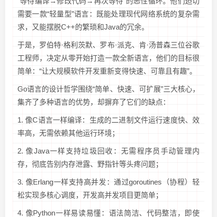
“等待编译→修改代码→再次等待”的恶性循环。他们迫切
需要一款“轻量型”语言：既能处理现代网络系统的复杂需
求，又能摆脱C++的繁琐和Java的冗余。
于是，罗伯特·格利茨默、罗布·派克、肯·汤普森三位谷歌
工程师，决定从零开始打造一款全新语言，他们的目标很
简单：“让大规模软件开发重新变得快速、可靠且有趣”。
Go语言的设计哲学围绕“简单、快速、可扩展”三大核心，
集齐了多种语言的优势，却摒弃了它们的缺点：
1. 像C语言一样编译：生成的二进制文件运行速度快、效
率高，无需依赖其他运行环境；
2. 像Java一样支持垃圾回收：无需程序员手动管理内
存，彻底告别内存泄露、野指针等头疼问题；
3. 像Erlang一样支持高并发：通过goroutines（协程）轻
松实现多核心调度，开发高并发项目更简单；
4. 像Python一样易读易懂：语法简洁、代码整洁，即使