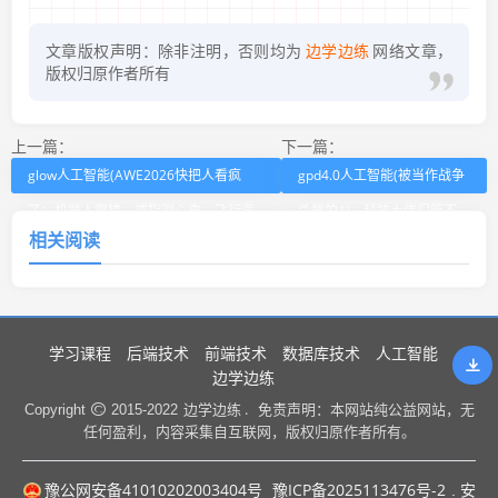
文章版权声明：除非注明，否则均为
边学边练
网络文章，
版权归原作者所有
上一篇：
下一篇：
glow人工智能(AWE2026快把人看疯
gpd4.0人工智能(被当作战争
了：机器人爬楼、戒指测心电、飞行汽
杀器的AI，科技大佬们管不
相关阅读
车堵展馆)
了了？)
学习课程
后端技术
前端技术
数据库技术
人工智能
边学边练
边学边练 .
Copyright
2015-2022
免责声明：本网站纯公益网站，无
任何盈利，内容采集自互联网，版权归原作者所有。
豫公网安备41010202003404号
豫ICP备2025113476号-2
. 安