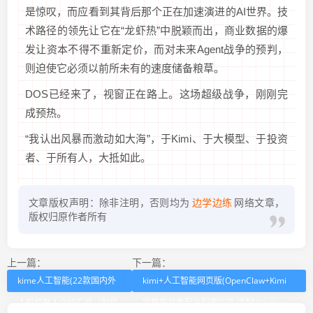
是惊叹，而应看到其背后那个正在加速演进的AI世界。技
术路径的领先让它在“龙虾热”中脱颖而出，商业数据的爆
发让资本不得不重新定价，而对未来Agent战争的预判，
则迫使它必须以前所未有的速度储备粮草。
DOS已经来了，视窗正在路上。这场超级战争，刚刚完
成预热。
“我认出风暴而激动如大海”，于Kimi、于大模型、于投资
者、于所有人，大抵如此。
文章版权声明：除非注明，否则均为
边学边练
网络文章，
版权归原作者所有
上一篇：
下一篇：
kime人工智能(22款国内外
kimi+人工智能网页版(OpenClaw+Kimi
人形机器人介绍汇总（附机
完整安装教程与配置指南 适配Windows-