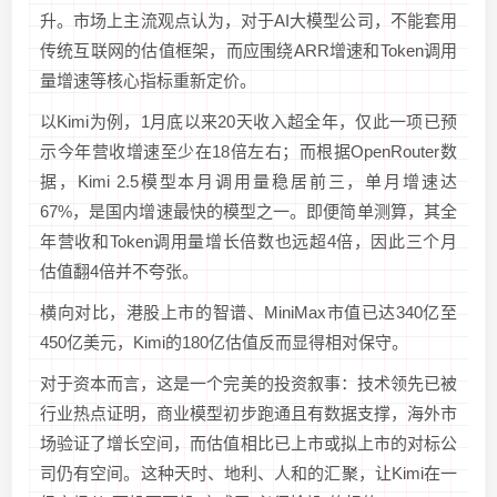
升。市场上主流观点认为，对于AI大模型公司，不能套用
传统互联网的估值框架，而应围绕ARR增速和Token调用
量增速等核心指标重新定价。
以Kimi为例，1月底以来20天收入超全年，仅此一项已预
示今年营收增速至少在18倍左右；而根据OpenRouter数
据，Kimi 2.5模型本月调用量稳居前三，单月增速达
67%，是国内增速最快的模型之一。即便简单测算，其全
年营收和Token调用量增长倍数也远超4倍，因此三个月
估值翻4倍并不夸张。
横向对比，港股上市的智谱、MiniMax市值已达340亿至
450亿美元，Kimi的180亿估值反而显得相对保守。
对于资本而言，这是一个完美的投资叙事：技术领先已被
行业热点证明，商业模型初步跑通且有数据支撑，海外市
场验证了增长空间，而估值相比已上市或拟上市的对标公
司仍有空间。这种天时、地利、人和的汇聚，让Kimi在一