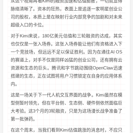
从这个视角再看Kimi的融资加速和估值膨胀，一切就显得
脉络清晰了。资本的狂热，表面上是追逐一家明星创业公
司的股权，本质上是在映射行业内部竞争的加剧和对未来
超级入口的卡位。
对于Kimi来说，180亿美元估值和三轮融资的达成，其实
也仅仅是一张入场券。这张入场券能让他们有资格进入下
一个竞技场，但远远不足以保证胜利。因为在通往AI OS
的赛道上，对手不仅是同样凶猛的创业公司，还有拥有云
资源和生态的巨头。腾讯和字节跳动围绕OpenClaw迅速
搭建的生态，正在试图将用户习惯锁定在自身的应用体系
内。
这是一场关于下一代人机交互界面的战争。Kimi虽然在模
型侧暂时领先，但在平台侧、生态侧、硬件侧依然面临巨
大考验。这3个月的3轮融资，只是为这场漫长战争准备了
第一批弹药。
在这个周末，当我们看到Kimi估值跳涨的消息时，不应只