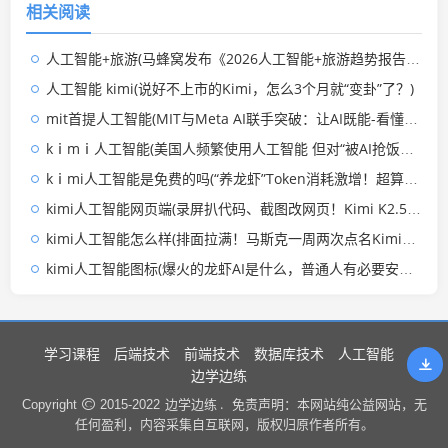
相关阅读
械三维模型）)
macOS等全系统)
人工智能+旅游(马蜂窝发布《2026人工智能+旅游趋势报告》：未来AI将呈现十大发展趋势)
人工智能 kimi(说好不上市的Kimi，怎么3个月就“变卦”了？)
mit首提人工智能(MIT与Meta AI联手突破：让AI既能-看懂-又能-画美-的神奇技术)
kⅰmⅰ人工智能(美国人频繁使用人工智能 但对“被AI抢饭碗”的担忧正在加剧)
kⅰmi人工智能是免费的吗(“养龙虾”Token消耗激增！超算互联网免费发放1000万Tokens，机构建议关注这两个方向丨A股线索)
kimi人工智能网页端(录屏扒代码、截图改网页！Kimi K2.5把「视觉x代码」玩明白了)
kimi人工智能怎么样(排面拉满！马斯克一周两次点名Kimi，国产AI真的赢麻了)
kimi人工智能图标(爆火的龙虾AI是什么，普通人有必要安装，有用吗？)
学习课程
后端技术
前端技术
数据库技术
人工智能
边学边练
边学边练 .
Copyright
2015-2022
免责声明：本网站纯公益网站，无
任何盈利，内容采集自互联网，版权归原作者所有。