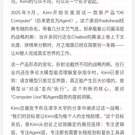
司。Kimi的与众不同，可以从一个名字说起。
2025年9月，Kimi开始灰度测试一款新产品“OK
Computer”（后来更名为Agent）。这个源自Radiohead经
典专辑的命名，带着几分文艺气息，却承载着公司最深层
的战略判断：当许多同行还在Chatbot的赛道上卷上下文
长度、拼榜单分数时，月之暗面已经在探索另一条路——
让AI替人完成真实世界的工作。
这一产品形态的变化，折射出截然不同的战略判断。在行
业内还在争论大模型能否理解复杂指令时，Kimi已意识
到：语言模型只是交互界面，真正能产生巨大价值的，是
模型从“对话”走向“执行”。这个判断的核心，是对
“Computer Use”和Agent趋势的提前洞察。
Kimi总裁张予彤在清华大学的分享中阐述过这一战略：
“我们的目标是让Kimi成为每个人的全栈助理。”这个目标
背后，是Kimi从创业之初就确定的路径选择：专注逻辑
层、专注Agent层，专注那些需要长程规划和复杂工具调