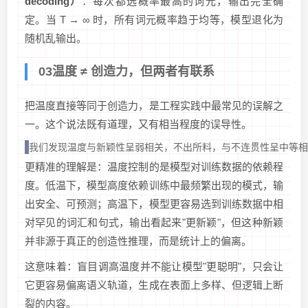
decoding）
：每次都选概率最高的词元，输出完全确
定。当 T → ∞ 时，所有词元概率趋于均等，模型退化为
随机乱输出。
03温度 ≠ 创造力，但两者有联系
把温度直接等同于创造力，是工程实践中最常见的误解之
一。这个说法既有道理，又有相当程度的误导性。
我们发现温度与新颖性呈弱相关，不出所料，与不连贯性呈中等相关，
更精准的理解是：温度控制的是模型对训练数据的依赖程
度。低温下，模型高度依赖训练中最频繁出现的模式，输
出安全、可预测；高温下，模型更容易选到训练数据中相
对罕见的词汇和句式，输出看起来"更新颖"，但这种新颖
并非源于真正的创造性推理，而是统计上的偏离。
这意味着：盲目调高温度并不能让模型"更聪明"，只会让
它更容易偏离语义轨道，生成在表面上多样、但逻辑上断
裂的内容。