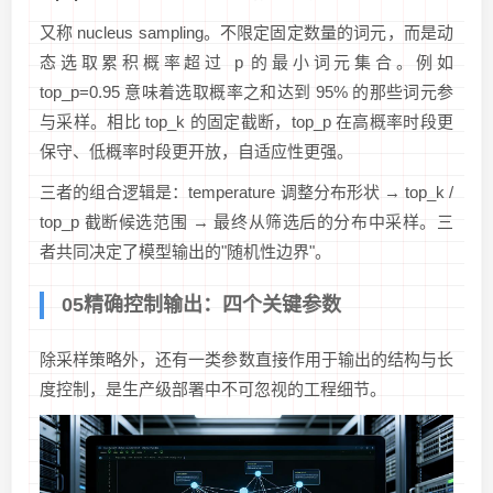
又称 nucleus sampling。不限定固定数量的词元，而是动
态选取累积概率超过 p 的最小词元集合。例如
top_p=0.95 意味着选取概率之和达到 95% 的那些词元参
与采样。相比 top_k 的固定截断，top_p 在高概率时段更
保守、低概率时段更开放，自适应性更强。
三者的组合逻辑是：temperature 调整分布形状 → top_k /
top_p 截断候选范围 → 最终从筛选后的分布中采样。三
者共同决定了模型输出的"随机性边界"。
05精确控制输出：四个关键参数
除采样策略外，还有一类参数直接作用于输出的结构与长
度控制，是生产级部署中不可忽视的工程细节。