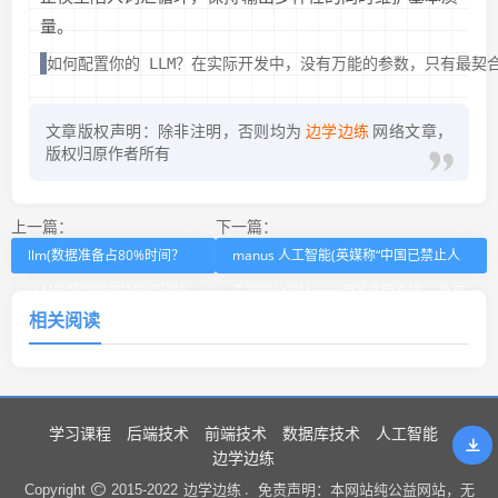
量。
如何配置你的 LLM？在实际开发中，没有万能的参数，只有最契合的场景：代码/逻
文章版权声明：除非注明，否则均为
边学边练
网络文章，
版权归原作者所有
上一篇：
下一篇：
llm(数据准备占80%时间？
manus 人工智能(英媒称“中国已禁止人
LLM能帮你把这块时间砍掉
工智能公司Manus两名高管离境”，外交
相关阅读
一半吗？)
部回应)
学习课程
后端技术
前端技术
数据库技术
人工智能
边学边练
边学边练 .
Copyright
2015-2022
免责声明：本网站纯公益网站，无