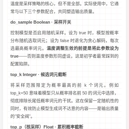
温度是采样策略的核心，但不是全部。实际使用中，它通
常与以下三个参数配合，共同塑造输出质量。
do_sample Boolean · 采样开关
控制模型是否启用随机采样。设为 true 时，模型按概率
分布随机选取词元；设为 false 时退化为贪心解码，每次
选最高概率词元。
温度调整生效的前提是将此参数设为
true
——否则温度参数形同虚设。这是初学者最常踩到的
配置陷阱。
top_k Integer · 候选词元截断
将采样范围限定为概率最高的前 k 个词元。例如
top_k=50 意味着模型只从概率排名前 50 的词元中选择，
彻底排除长尾低概率词元的干扰。这在保留一定随机性的
同时，有效防止模型生成词不达意的内容——是输出质量
的"安全阀"。
top_p（核采样）Float · 累积概率截断