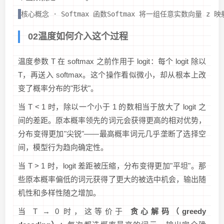
核心概念 · Softmax 函数Softmax 将一组任意实数向
02温度如何介入这个过程
温度参数 T 在 softmax 之前作用于 logit：每个 logit 除以
T，再送入 softmax。这个操作看似微小，却从根本上改
变了概率分布的"形状"。
当 T < 1 时，除以一个小于 1 的数相当于放大了 logit 之
间的差距。原本概率领先的词元会获得更高的相对优势，
分布变得更加"尖锐"——最高概率词元几乎垄断了选择空
间，模型行为趋向确定性。
当 T > 1 时，logit 差距被压缩，分布变得更加"平坦"。那
些原本概率偏低的词元获得了更大的被选中机会，输出随
机性和多样性随之增加。
当 T → 0 时，这等价于
贪心解码（greedy