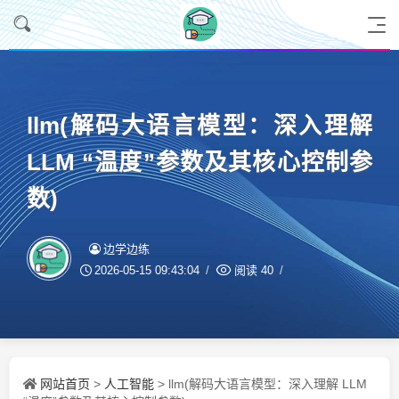
llm(解码大语言模型：深入理解
LLM “温度”参数及其核心控制参
数)
边学边练
2026-05-15 09:43:04
阅读
40
网站首页
人工智能
>
> llm(解码大语言模型：深入理解 LLM