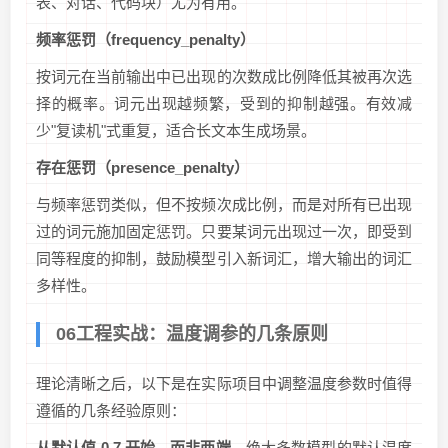
表、对话、代码块）尤为有用。
频率惩罚（frequency_penalty）
按词元在当前输出中已出现的次数成比例降低其被再次选
择的概率。词元出现越频繁，受到的抑制越强。有效减
少"复读机"式重复，适合长文本生成场景。
存在惩罚（presence_penalty）
与频率惩罚类似，但不按频次成比例，而是对所有已出现
过的词元施加固定惩罚。只要某词元出现过一次，即受到
同等程度的抑制，鼓励模型引入新词汇，增大输出的词汇
多样性。
06工程实战：温度调参的几条原则
理论清晰之后，以下是在实际项目中调整温度参数时值得
遵循的几条经验原则：
从默认值 0.7 开始，而非两端。
绝大多数模型的默认温度