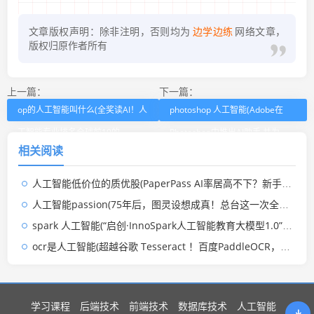
文章版权声明：除非注明，否则均为
边学边练
网络文章，
版权归原作者所有
上一篇：
下一篇：
op的人工智能叫什么(全奖读AI！人
photoshop 人工智能(Adobe在
工智能专业排名全球前10的
Photoshop中推出AI助手 并为
相关阅读
MBZUAI启动本硕博项目招生)
Firefly加入更多图像生成功能)
人工智能低价位的质优股(PaperPass AI率居高不下？新手零踩坑降重攻略，多款工具谁更靠谱)
人工智能passion(75年后，图灵设想成真！总台这一次全网热议的AI测试如何诞生？)
spark 人工智能(“启创·InnoSpark人工智能教育大模型1.0”在沪“诞生” 专为教育而生)
ocr是人工智能(超越谷歌 Tesseract ！百度PaddleOCR，成为全球第一OCR 工具！)
学习课程
后端技术
前端技术
数据库技术
人工智能