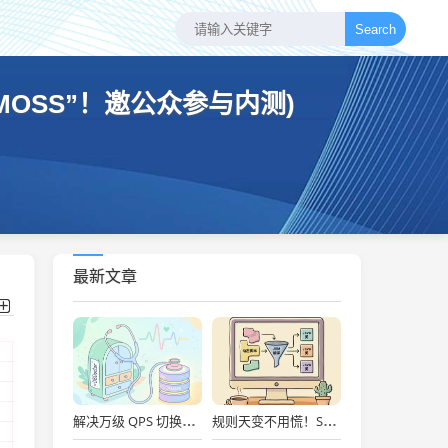
Search
MOSS”！邀公众参与内测)
最新文章
解决万级 QPS 切换抖动！开源 DBDoctor 实战：内核级数据库性能洞察与慢 SQL 自动优化
规则天变不用慌！Spring Boot + Groovy 动态脚本实战：秒级上线、Metaspace防爆舱与安全沙箱治理