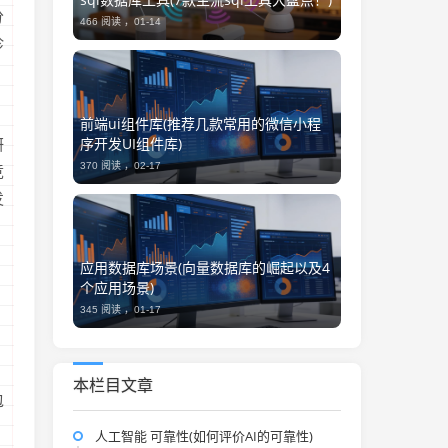
分
466 阅读 ，
01-14
诊
前端ui组件库(推荐几款常用的微信小程
序开发UI组件库)
研
370 阅读 ，
02-17
竞
发
，
应用数据库场景(向量数据库的崛起以及4
个应用场景)
345 阅读 ，
01-17
本栏目文章
包
人工智能 可靠性(如何评价AI的可靠性)