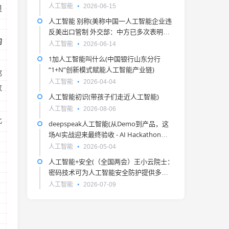
人工智能
2026-06-15
很
人工智能 别称(美称中国一人工智能企业违
反美出口管制 外交部：中方已多次表明原
的
则立场)
人工智能
2026-06-14
1加人工智能叫什么(中国银行山东分行
“1+N”创新模式赋能人工智能产业链)
邱
人工智能
2026-04-04
数
人工智能初识(带孩子们走近人工智能)
人工智能
2026-08-06
此
deepspeak人工智能(从Demo到产品，这
场AI实战迎来最终验收 - AI Hackathon
Tour 高校联赛)
人工智能
2026-05-04
人工智能+安全(（全国两会）王小云院士：
密码技术可为人工智能安全防护提供多类
手段)
人工智能
2026-07-09
、