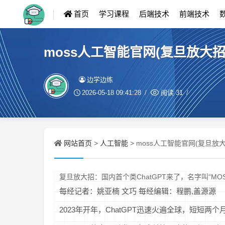
首页
学习课程
后端技术
前端技术
moss人工智能官网(复旦放大招
边学边练
2026-05-18 09:41:28
阅读
31
网站首页
人工智能
>
> moss人工智能官网(复旦放
复旦放大招：国内首个类ChatGPT来了，名字叫“MO
每经记者：姚亚楠 文巧 每经编辑：程鹏,盖源源
2023年开年，ChatGPT迅速火遍全球，短短