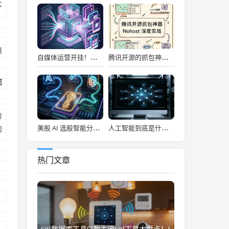
大
。
由
自媒体运营开挂！吹爆宝玉老师自媒体提效神器，小红书信息图、幻灯片一键秒级生成！
腾讯开源的抓包神器，让前端彻底告别频繁切环境的噩梦！
部
力
美股 AI 选股智能分析系统，每日决策仪表盘自动推送！
人工智能到底是什么(“人工智能”该叫啥？)
和
热门文章
sql数据库工具(7款主流sql工具大盘点！)