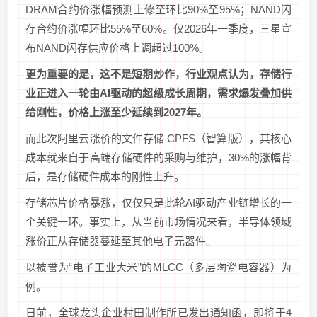
DRAM合约价涨幅预测上修至环比90%至95%；NAND闪
存合约价涨幅环比55%至60%。仅2026年一季度，三星宣
布NAND闪存供应价格上调超过100%。
更为重要的是，这不是短期炒作，行业观点认为，存储行
业正进入一轮由AI驱动的超级成长周期，需求爆发叠加供
给刚性，价格上涨至少延续到2027年。
而此次阿里云涨价的文件存储 CPFS（智算版），其核心
成本就来自于高端存储硬件的采购与维护，30%的涨幅背
后，是存储硬件成本的刚性上升。
存储芯片价格暴涨，仅仅只是此轮AI驱动产业链增长的一
个关键一环。事实上，从当前市场情况来看，半导体领域
涨价正从存储器蔓延至其他电子元器件。
以被誉为“电子工业大米”的MLCC（多层陶瓷电容器）为
例。
日前，全球龙头企业村田制作所已发出通知函，即将于4