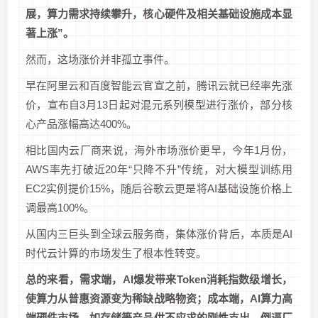
展，算力需求持续攀升，核心硬件及相关基础设施成本显
著上涨”。
然而，这场涨价并非孤立事件。
早在阿里云和百度智能云官宣之前，腾讯云就已经率先涨
价，宣布自3月13日起对混元系列模型进行涨价，部分核
心产品涨幅高达400%。
相比国内云厂商来说，海外市场涨价更早，今年1月份，
AWS率先打破近20年“只降不升”传统，对大模型训练用
EC2实例提价15%，随后谷歌云更是将AI基础设施价格上
调最高100%。
从国内三巨头到全球云服务商，集体涨价背后，本质是AI
时代云计算的市场发生了根本性转变。
总的来看，需求端，AI爆发带来Token消耗指数级增长，
使算力从普惠资源变为稀缺战略物资；成本端，AI算力高
端硬件市场，如存储等产品供不应求的刚性支出，倒逼厂