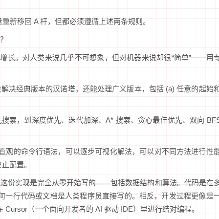
圆盘重新移回 A 杆，但都必须遵循上述两条规则。
？
”增长。对人类来说几乎不可想象，但对机器来说却很“简单”——用
决经典版本的汉诺塔，还能处理广义版本，包括 (a) 任意的起始
索，到深度优先、迭代加深、A* 搜索、贪心最佳优先、双向 BF
：它有直观的命令行语法，可以逐步可视化解法，可以对不同方法进行性
终止配置。
但这份实现是完全从零开始写的——包括数据结构和算法。代码是在
有任何一行代码或文档是人类程序员直接写的。相反，开发过程更像是
Cursor（一个面向开发者的 AI 驱动 IDE）里进行结对编程。