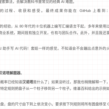
搜索算法，去解决教科书里常见的经典 AI 难题。
的过程、收获和感受。最终成果你能在 GitHub 上看到
的经验，从 80 年代的 8 位机器上编写汇编语言干起，多年来使用
和商业系统，期间既有独立开发，也有与团队合作。此外，并且我还
AI 助手写 AI 代码！套娃一样的感觉，不知道会不会蹦出点意外的
汉诺塔解题器
。
大概率已经知道
汉诺塔
是什么了；如果没听过，那我也稍微解释一下
照特定规则把盘子从一个柱子移到另一个柱子。维基百科给出的示例
 穿孔圆盘，盘的尺寸由下到上依次变小。要求按下列规则将所有圆盘移至 