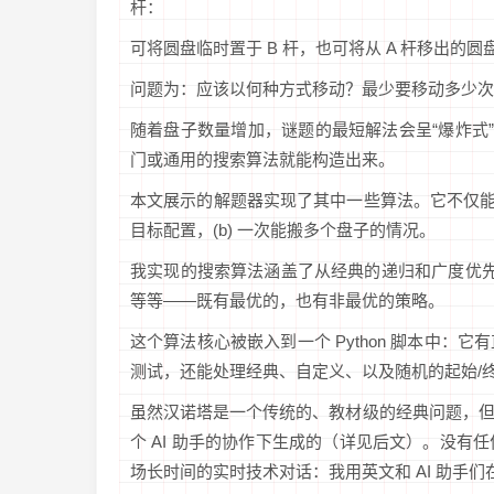
杆：
可将圆盘临时置于 B 杆，也可将从 A 杆移出的
问题为：应该以何种方式移动？最少要移动多少次
随着盘子数量增加，谜题的最短解法会呈“爆炸式
门或通用的搜索算法就能构造出来。
本文展示的解题器实现了其中一些算法。它不仅能解
目标配置，(b) 一次能搬多个盘子的情况。
我实现的搜索算法涵盖了从经典的递归和广度优先搜
等等——既有最优的，也有非最优的策略。
这个算法核心被嵌入到一个 Python 脚本中
测试，还能处理经典、自定义、以及随机的起始/
虽然汉诺塔是一个传统的、教材级的经典问题，
个 AI 助手的协作下生成的（详见后文）。没
场长时间的实时技术对话：我用英文和 AI 助手们在 