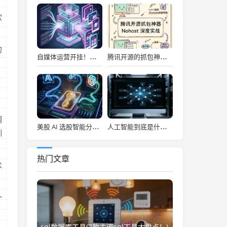
软
约
自媒体运营开挂！吹爆宝玉老师自媒体提效神器，小红书信息图、幻灯片一键秒级生成！
腾讯开源的抓包神器，让前端彻底告别频繁切环境的噩梦！
调
美股 AI 选股智能分析系统，每日决策仪表盘自动推送！
人工智能到底是什么(“人工智能”该叫啥？)
训
热门文章
术
个
sql数据库工具(7款主流sql工具大盘点！)