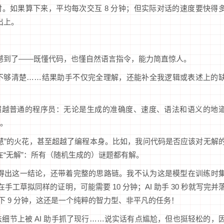
 小时。如果算下来，平均每次交互 8 分钟；但实际对话的速度要快得
出上。
震撼到了——既懂代码，也懂自然语言指令，能力简直惊人。
不够清楚……结果助手不仅完全理解，还能补全我逻辑或表述上的
显然超越普通的程序员：无论是生成的准确度、速度、语法和语义的地
。
慧”的火花，甚至超越了编程本身。比如，我问代码是否应该对无解
在“无解”：所有（随机生成的）谜题都有解。
理得出这一结论，还带着完整的思路链。我不认为这是模型在训练时
工草拟同样的证明，可能需要 10 分钟；AI 助手 30 秒就写完并
接省下 9 分钟，这还是一个纯粹的智力型、非平凡的任务！
细节上被 AI 助手抓了现行……说实话有点尴尬，但也挺轻松的，