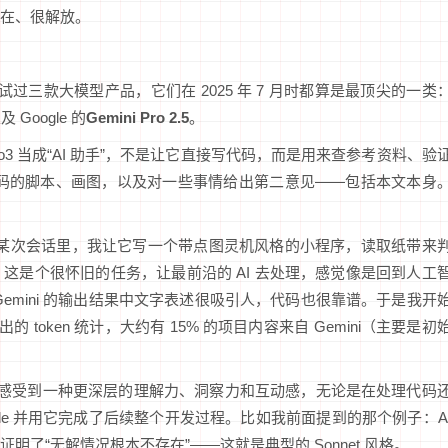
在、很解放。
试过三款大模型产品，它们在 2025 年 7 月时都算是最顶尖的一类
 Google 的
Gemini Pro 2.5
。
3 当成“AI 助手”，不是让它直接写代码，而是用来查参考资料、验
代码的脚本、画图，以及对一些事情给出第二意见——包括本文本身
：在某次会话里，我让它写一个带点图灵机风格的小程序，读取纸带来
这是个很怀旧的任务，让最前沿的 AI 去处理，感觉像是回到人工
emini 的输出结果中文字表述很吸引人，代码也很靠谱。于是我开
的 token 统计，大约有 15% 的项目内容来自 Gemini（主要是初
果立刻感受到一种更深层的理解力、洞察力和互动感，无论是在处理代码
de 并用它完成了后续整个开发过程。比如我前面提到的那个例子：A
了“无解情况根本不存在”——这就是典型的 Sonnet 风格。