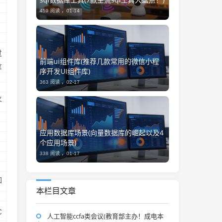
459 阅读 ，
01-14
：
过
前端ui组件库(推荐几款常用的微信小程
拿
序开发UI组件库)
363 阅读 ，
02-17
火
应用数据库场景(向量数据库的崛起以及4
个应用场景)
338 阅读 ，
01-17
，
如
本栏目文章
C
人工智能ccfa类会议(教育部主办！成电本