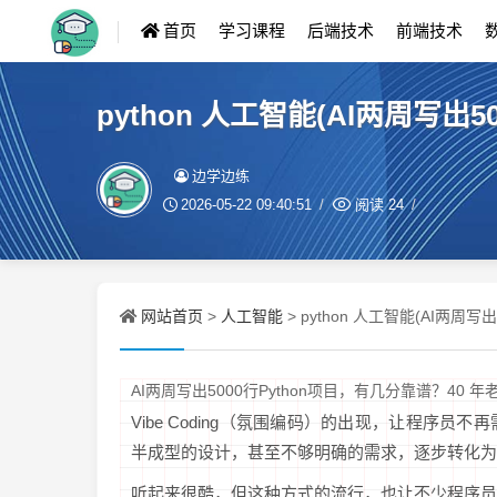
首页
学习课程
后端技术
前端技术
python 人工智能(AI两周写出
边学边练
2026-05-22 09:40:51
阅读
24
网站首页
人工智能
>
> python 人工智能(AI两周
AI两周写出5000行Python项目，有几分靠谱？40 
Vibe Coding（氛围编码）的出现，让程序
半成型的设计，甚至不够明确的需求，逐步转化为
听起来很酷，但这种方式的流行，也让不少程序员