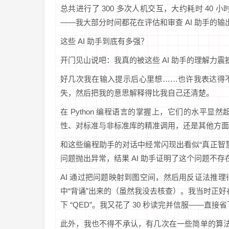
总共进行了 300 多次人机交互，大约耗时 40
——我大部分时间都花在评估和审查 AI 助手的输
这些 AI 助手到底有多强？
开门见山说吧：我真的被这些 AI 助手的理解力
好几次我在输入提示后心里想……也许我表达得
失，然后把我的意思解释得比我自己还清楚。
在 Python 编程语言的掌握上，它们的水平
性、对标准与非标准库的精准调用，还是其他方面
和这些编程助手的对话中经常闪现出看似“真正智
问题抛出异常，结果 AI 助手证明了这个问题不存
AI 通过把问题映射到图空间，然后用反证法推
中“背诵”出来的（虽然我没去核查）。我当时正好在手
下 “QED”。我又花了 30 秒读完并信服——直
此外，我也不得不承认，有几次在一些简单的算法