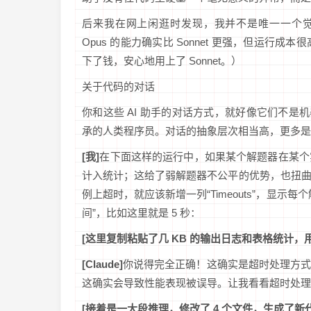
后来我在网上闲逛时发现，我并不是唯一一个觉得 Cla
Opus 的能力确实比 Sonnet 更强，但运
下了钱，安心地用上了 Sonnet。）
关于代码的对话
你和这些 AI 助手的对话方式，就好像它们不是
承的人类程序员。对话的抽象层次相当高，更多是
[我]
在下面这样的运行中，如果某个解题器在某个
计入统计；这给了弱解题器不公平的优势，也扭
例上超时，就应该新增一列“Timeouts”，显
间”，比如这里就是 5 秒：
[这里复制粘贴了几 KB 的输出日志和表格统计，
[Claude]
你说得完全正确！这确实是超时处理方
这确实会导致性能表现被误导。让我看看超时处理
[接着是一大段推理，修改了 4 个文件，生成了