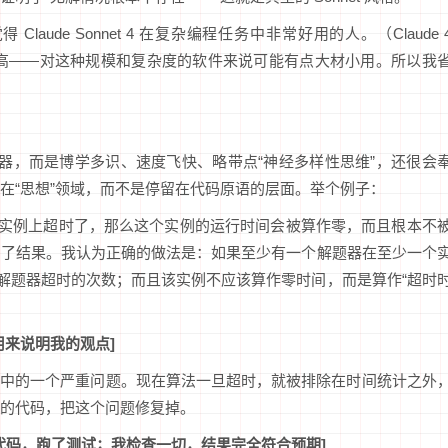
ude Sonnet 4 在复杂编程任务中非常好用的人。（Claude 
行成本很高——对这种规模和复杂度的软件来说可能有点大材小用。所以我
机器，而是博学多识、速度飞快、略带点“神经多样性思维”，还很会
在“思想”领域，而不是停留在代码原语的层面。举个例子：
实例上超时了，那么这个实例的运行时间会被算作零，而且根本不
曲了结果。我认为正确的做法是：如果至少有一个解题器在至少一个
示每个解题器超时的次数；而且该实例不应该算作零时间，而是算作“超时
用来说明我的观点]
式中的一个严重问题。现在算法一旦超时，就被排除在时间统计之外
的代码，把这个问题修复掉。
新代码，跑了测试；我检查一切，结果完全符合预期]