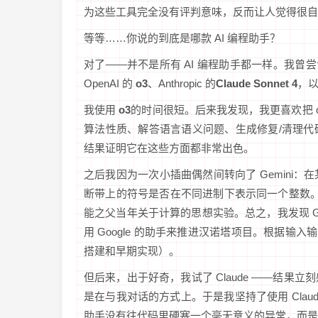
为这些工具完全没有评判意味，反而让人觉得很自
等等……你说的到底是哪款 AI 编程助手？
对了——并不是所有 AI 编程助手都一样。我曾尝
OpenAI 的
o3
、Anthropic 的
Claude Sonnet 4
，以及
我使用
o3
的时间很短。后来我发现，我更喜欢把 o
算法性质、解答语言语义问题、生成修复/清理
结果证明它在这些方面都非常出色。
之后我因为一次小插曲偶然间转向了 Gemini
断带上的符号是否在不同进制下表示同一个整数。
能之父当年关于计算的思想实验。总之，我发现 G
用 Google 的助手来推进汉诺塔项目。根据输入输出
搭建和早期实现）。
但后来，出于好奇，我试了 Claude ——结
是在与我对话的方式上。于是我坚持了使用 Clau
助手没有往代码里硬塞一个毫无意义的异常，而是证明