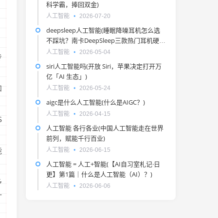
科学霸，捧回双金)
人工智能
2026-07-20
deepsleep人工智能(睡眠降噪耳机怎么选
不踩坑？南卡DeepSleep三款热门耳机硬核
实测)
人工智能
2026-05-04
专
siri人工智能吗(开放 Siri，苹果决定打开万
亿「AI 生态」)
和
人工智能
2026-05-24
aigc是什么人工智能(什么是AIGC？)
人工智能
2026-04-15
S
人工智能 各行各业(中国人工智能走在世界
前列，赋能千行百业)
人工智能
2026-06-15
能
人工智能 = 人工+智能(【AI自习室札记·日
更】第1篇｜什么是人工智能（AI）？)
多
人工智能
2026-06-06
一