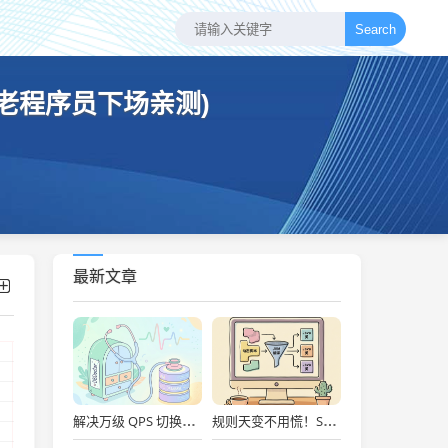
Search
 年老程序员下场亲测)
最新文章
、
解决万级 QPS 切换抖动！开源 DBDoctor 实战：内核级数据库性能洞察与慢 SQL 自动优化
规则天变不用慌！Spring Boot + Groovy 动态脚本实战：秒级上线、Metaspace防爆舱与安全沙箱治理