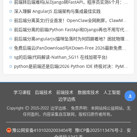
前端转后端难吗(从Django转FastAPI，程序员实测6个月：提速3倍的代价)
深入理解 AngularJS 后端架构与集成最佳实践
前后端分离英文(行业首发！OpenClaw全网刷屏，ClawManager一键收服AI龙虾大军)
前后端分离的前端(Python FastApi和Django再也不用写代码开发首页了，有它就够了)
前后端分离angularjs(猫咪坠落时为何四脚着地？困扰物理学家300年的问题终于有了答案)
免费后端云(PanDownload与KDown-Free 2026最新免费版：百度网盘不限速对比)
sg的后端(代码解读-Nathan_SG11 在线加密平台)
python是前端还是后端(2026 Python IDE 终极对决：PyMeVS VS CodeVS PyCharm，该怎么选？)
学习课程
后端技术
前端技术
数据库技术
人工智能
边学边练
边学边练 .
Copyright
2015-2022
免责声明：本网站纯公益网站，无
任何盈利，内容采集自互联网，版权归原作者所有。
豫公网安备41010202003404号
豫ICP备2025113476号-2
. 安
全运行
1247
天