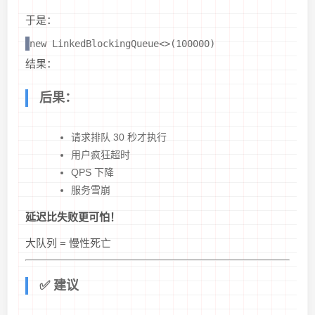
于是：
new LinkedBlockingQueue<>(100000)
结果：
后果：
请求排队 30 秒才执行
用户疯狂超时
QPS 下降
服务雪崩
延迟比失败更可怕！
大队列 = 慢性死亡
✅ 建议