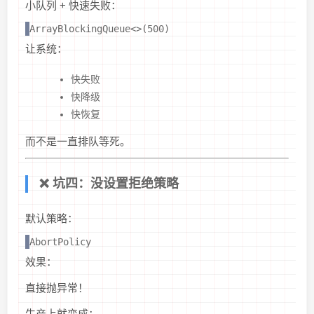
小队列 + 快速失败：
ArrayBlockingQueue<>(500)
让系统：
快失败
快降级
快恢复
而不是一直排队等死。
❌ 坑四：没设置拒绝策略
默认策略：
AbortPolicy
效果：
直接抛异常！
生产上就变成：