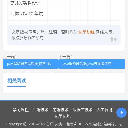
高并发架构设计
让你少踩 10 年坑
文章版权声明：除非注明，否则均为
边学边练
网络文章，
版权归原作者所有
上一篇：
下一篇：
java是前端还是后端(河南 “软
java服务器后端(Java开发者狂喜！
件小清华”！南阳理工软件工程
Tamboui横空出世，把Rust的TUI能力
相关阅读
有多强)
搬进Java)
学习课程
后端技术
前端技术
数据库技术
人工智能
边学边练
边学边练 .
Copyright
2015-2022
免责声明：本网站纯公益网站，无