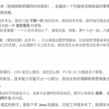
成本（拍视频和剪辑的时间成本），去撬动一个可能有无限收益的事
得去做。
相关专业，那你只能
不顾一切
地往前冲，做到技术专家。刚开始可能会
码也是一件
挺有意思
的事情。
码更重要！一个人在外漂泊久了，难免空虚、寂寞，两个人在一起，凡
看看 《拿铁因素》这本书），可以单独设置梦想基金，比如用梦想基金来
现自己的天赋，从此摆脱牛马上班生活。我到现在从来没使用过信用卡和
署的、CDN 是怎么做的、监控怎么做、PV 和 UV 大概是多少等等。
的岗位，技术能力可能只占一小部分，而对业务的理解和熟悉程度
。
面试时不知道说什么，也拿不出像样的项目经历，那可以考虑去
报课
，
偏碎片化
的内容。
个真实的例子。我有个学
Java
的朋友，已经工作很多年了，前两年