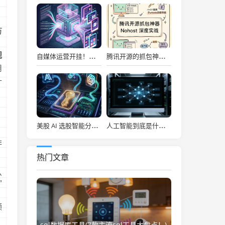
万
规
自媒体运营开挂！吹爆宝玉老师自媒体提效神器，小红书信息图、幻灯片一键秒级生成！
腾讯开源的抓包神器，让前端彻底告别频繁切环境的噩梦！
用
什
美股 AI 选股智能分析系统，每日决策仪表盘自动推送！
人工智能到底是什么(“人工智能”该叫啥？)
非
热门文章
么
”
频
sql数据库工具(7款主流sql工具大盘点！)