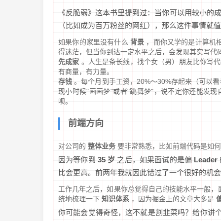
《反脆弱》这本书里提到过：当你可以用较小的
（比如成为百万粉丝的网红），那么这件事情就值
如果你的家里没有什么
背景
，而你又学的是计算机
得迷茫，但当你到达一定水平之后，会发现其实写代
先成家
。人生是条长线，找个女（男）朋友比你写代
有商量，有力量。
存钱
。每个月到手工资，20%～30%存起来（可以
现小时候"画画梦"或者"跳舞梦"，说不定你还能发
呗。
前端方向
对公司的
整体业务
要非常熟悉，比如前端代码是如何部
因为等你到
35 岁
之后，如果面试的是偏
Leader
比会更高。前两年我就因此错过了一个很好的机会
工作几年之后，如果你总觉得自己的技能水平一般，
统地梳理一下
知识体系
，因为掘金上的文章大多是
你可能会觉得奇怪，这不就是割韭菜吗？给你讲