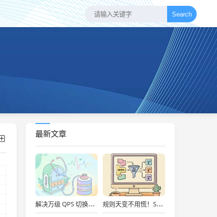
Search
最新文章
解决万级 QPS 切换抖动！开源 DBDoctor 实战：内核级数据库性能洞察与慢 SQL 自动优化
规则天变不用慌！Spring Boot + Groovy 动态脚本实战：秒级上线、Metaspace防爆舱与安全沙箱治理