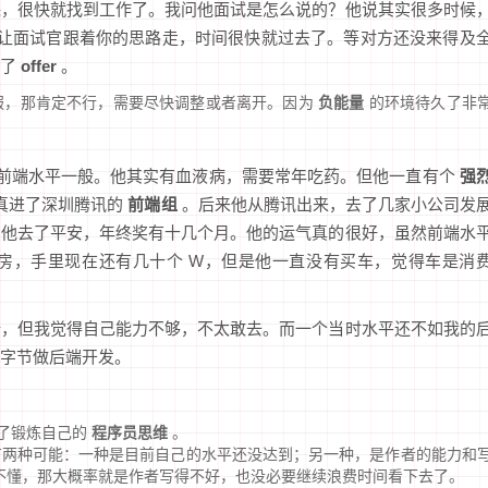
课，很快就找到工作了。我问他面试是怎么说的？他说其实很多时候
让面试官跟着你的思路走，时间很快就过去了。等对方还没来得及
到了
offer
。
服，那肯定不行，需要尽快调整或者离开。因为
负能量
的环境待久了非
前端水平一般。他其实有血液病，需要常年吃药。但他一直有个
强
真进了深圳腾讯的
前端组
。后来他从腾讯出来，去了几家小公司发
绍他去了平安，年终奖有十几个月。他的运气真的很好，虽然前端水
房，手里现在还有几十个 W，但是他一直没有买车，觉得车是消
端，但我觉得自己能力不够，不太敢去。而一个当时水平还不如我的
字节做后端开发。
了锻炼自己的
程序员思维
。
两种可能：一种是目前自己的水平还没达到；另一种，是作者的能力和
不懂，那大概率就是作者写得不好，也没必要继续浪费时间看下去了。