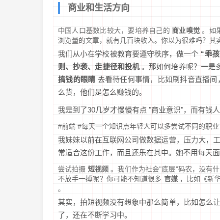
商业和生活方向
中国人口基数比较大，要培养自己的
商业嗅觉
。如
浏览量的文章，就有几百块收入。你以为很难吗？其
我们从小在学校被教育要遵守秩序，做一个
“乖孩
则、抄袭、走捷径和投机
。那如何培养呢？一是
搞钱的眼睛
去看待任何事情，比如刷抖音直播间
么货，他们是怎么赚钱的。
我是到了30几岁才慢慢有点 "商业意识"，而有钱
#前端 #每天一个知识点年轻人可以多尝试不同的职
我妹妹以前在互联网公司做数据运营，压力大，
常适合这份工作，而且还乐在其中。她不用每天
尝试拍摄
短视频
。我们作为社会"底层"码农，没有
不放手一搏呢？你可能不知道很多
官媒
，比如《新
。
其实，拍短视频没有想象中那么简单，比如怎么
了，还在不断学习中。