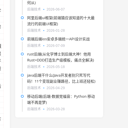
何从)
，
后端技术
2026-06-07
全
阿里后端ui框架(前端猿应该知道的十大最
流行的前端UI框架)
常
后端技术
2026-01-28
前端后端ios安卓多端统一API设计实战
后端技术
2026-07-09
烈
展
rust后端(从化学博士到后端大神！他用
Rust+DDD打造生产级模板，痛点全解决)
平
后端技术
2026-05-18
费
java后端干什么(Java开发者别只死写代
码！11个变现副业赚路径，比上班还轻松)
后
后端技术
2026-04-29
移动后端(后端-数据党福音：Python 移动
端不再是梦)
后端技术
2026-03-28
写