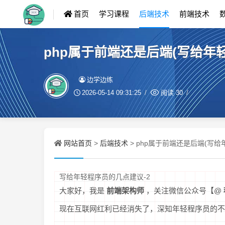
首页
学习课程
后端技术
前端技术
php属于前端还是后端(写给年轻
边学边练
2026-05-14 09:31:25
阅读
30
网站首页
后端技术
>
> php属于前端还是后端(写给
写给年轻程序员的几点建议-2
大家好，我是
前端架构师
，关注微信公众号【@
现在互联网红利已经消失了，深知年轻程序员的不