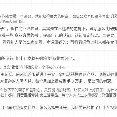
果你能卖爆一个商品，就能获得巨大的财富。微信公众号如果能写出
几
实里面大有门道。
子”
。但在商业世界里，其实是在不违法的前提下，思考怎么
打破
多看一些
商业方面的书
，提高自己的认知，认知决定行动。二是要
，看看别人是怎么卖东西、卖课赚钱的；再看看闲鱼上别人都在卖
人的小孩可能十几岁就开始培养"商业意识"了。
业，其实
销售
有时确实是一个不错的方向。
工资又低。后来阴差阳错进了平安，做电话销售理财产品，没想到她
面对复杂的人际内耗，每个月加上提成到手
3 万多
，是公司的销冠。
什么放不下的面子和羞耻心。只要能增加财富，让家人过上好日子，为什
华社》都在
抖音直播带货
卖生活用品。每个人的人生故事都是
“价值百万
让自己面对镜头更自然、怎么选择赛道等。我目前已经拍了几十个视