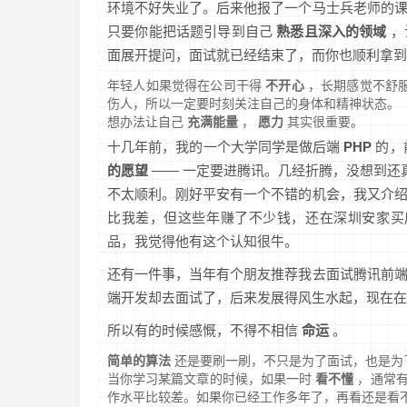
环境不好失业了。后来他报了一个马士兵老师的
只要你能把话题引导到自己
熟悉且深入的领域
，
面展开提问，面试就已经结束了，而你也顺利拿
年轻人如果觉得在公司干得
不开心
，长期感觉不舒
伤人，所以一定要时刻关注自己的身体和精神状态。
想办法让自己
充满能量
，
愿力
其实很重要。
十几年前，我的一个大学同学是做后端
PHP
的，
的愿望
—— 一定要进腾讯。几经折腾，没想到还
不太顺利。刚好平安有一个不错的机会，我又介
比我差，但这些年赚了不少钱，还在深圳安家买
品，我觉得他有这个认知很牛。
还有一件事，当年有个朋友推荐我去面试腾讯前
端开发却去面试了，后来发展得风生水起，现在在
所以有的时候感慨，不得不相信
命运
。
简单的算法
还是要刷一刷，不只是为了面试，也是为
当你学习某篇文章的时候，如果一时
看不懂
，通常有
作水平比较差。如果你已经工作多年了，再看还是看