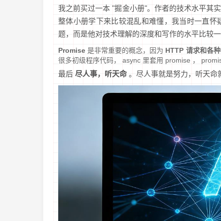
我之前买过一本 "掘金小册"。作者的技术水平
整体小册学下来比较混乱和难懂，我当时一直怀
题，而是他对技术理解的深度和写作的水平比较一
Promise
是非常重要的概念，因为
HTTP 请求和各
很多初级程序代码， async 里套用 promise ， promis
最后
尽人事，听天命
。尽人事就是努力，听天命