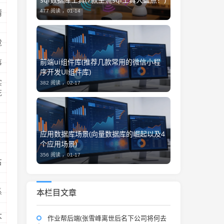
477 阅读 ，
01-14
情
觉
前端ui组件库(推荐几款常用的微信小程
事
序开发UI组件库)
实
382 阅读 ，
02-17
花
应用数据库场景(向量数据库的崛起以及4
个应用场景)
356 阅读 ，
01-17
占
系
本栏目文章
大
作业帮后端(张雪峰离世后名下公司将何去