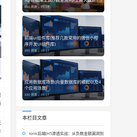
451 阅读 ，
01-14
前端ui组件库(推荐几款常用的微信小程
序开发UI组件库)
355 阅读 ，
02-17
应用数据库场景(向量数据库的崛起以及4
、
个应用场景)
是
330 阅读 ，
01-17
新
本栏目文章
天
年
ionic后端(H5渗透实战：从负数金额漏洞到