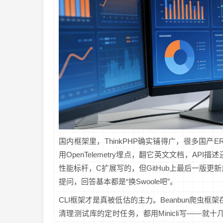
国内框架里，ThinkPHP确实铺得广，很多国产E
用OpenTelemetry埋点，翻它英文文档，API
性能标杆，C扩展写的，但GitHub上最后一版更新是202
提问，回答基本都是“换Swoole吧”。
CLI框架才是真被低估的主力。Beanbun爬虫框架
清理测试库的定时任务，都用Minicli写——就十几行，不用装