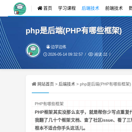
首页
学习课程
后端技术
前端技术
php是后端(PHP有哪些框架)
边学边练
2026-05-14 09:32:57
阅读
22
网站首页
后端技术
>
> php是后端(PHP有哪些框架)
PHP有哪些框架
PHP框架其实没那么玄乎，就是帮你少写点重复代
我翻了几十个框架文档、查了社区issue、看
根本不适合你手头这活儿。