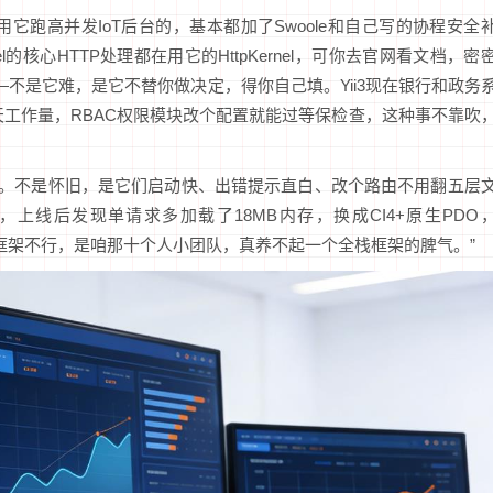
真用它跑高并发IoT后台的，基本都加了Swoole和自己写的协程安全
avel的核心HTTP处理都在用它的HttpKernel，可你去官网看文档，密
行就懵——不是它难，是它不替你做决定，得你自己填。Yii3现在银行和政务
天工作量，RBAC权限模块改个配置就能过等保检查，这种事不靠吹
队里悄悄回潮。不是怀旧，是它们启动快、出错提示直白、改个路由不用翻五层
l，上线后发现单请求多加载了18MB内存，换成CI4+原生PDO
不是框架不行，是咱那十个人小团队，真养不起一个全栈框架的脾气。”