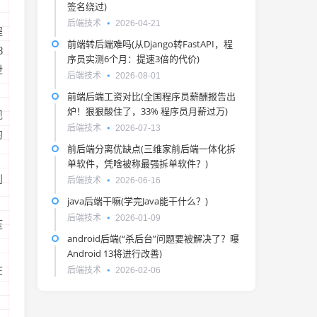
签名绕过)
后端技术
2026-04-21
程
前端转后端难吗(从Django转FastAPI，程
8
序员实测6个月：提速3倍的代价)
泄
后端技术
2026-08-01
前端后端工资对比(全国程序员薪酬报告出
炉！狠狠酸住了，33% 程序员月薪过万)
现
后端技术
2026-07-13
的
前后端分离优缺点(三维家前后端一体化拆
单软件，凭啥被称最强拆单软件？)
到
后端技术
2026-06-16
java后端干嘛(学完Java能干什么？)
后端技术
2026-01-09
压
android后端(“杀后台”问题要被解决了？曝
Android 13将进行改善)
在
后端技术
2026-02-06