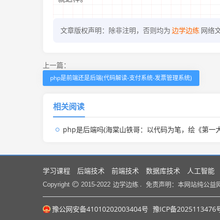
文章版权声明：除非注明，否则均为
边学边练
网络
上一篇：
php是前端还是后端(代码解读-支付系统-发票管理系统)
相关阅读
php是后端吗(海棠山铁哥：以代码为笔，绘《第一大道》传
学习课程
后端技术
前端技术
数据库技术
人工智能
边学边练 .
Copyright
2015-2022
免责声明：本网站纯公益
豫公网安备41010202003404号
豫ICP备2025113476