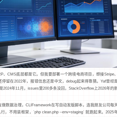
RP、CMS底层都是它。但我要部署一个跨境电商项目，想接Stripe
描述还停留在2022年，报错信息还是中文，debug起来得靠猜。Yaf曾经
4年11月，issues里200多条没回，StackOverflow上2026年的
在做数据治理，CLIFramework在写自动发版脚本，连我朋友公司每
框架，`php clean.php --env=staging` 就跑起来。2025