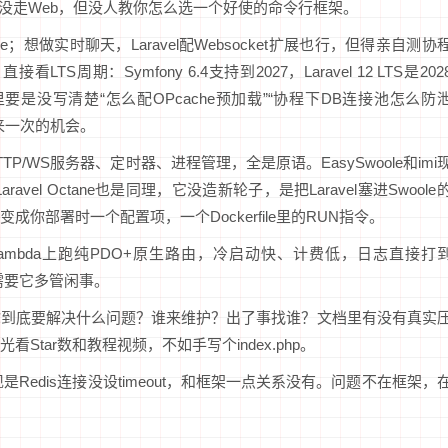
本没走Web，但没人教你怎么选一个好使的命令行框架。
想做实时聊天，Laravel配Websocket扩展也行，但得亲自测协
S周期：Symfony 6.4支持到2027，Laravel 12 LTS是202
文档里要是没写清楚“怎么配OPcache预加载”“协程下DB连接池怎么防
来一次的机会。
TP/WS服务器、定时器、进程管理，全是原语。EasySwoole和imi
vel Octane也是同理，它没造新轮子，是把Laravel塞进Swoole
你部署时一个配置项，一个Dockerfile里的RUN指令。
WS Lambda上跑纯PDO+原生路由，冷启动快、计费低，日志直接打
不需要它多管闲事。
你到底要解决什么问题？谁来维护？出了事找谁？文档里有没有真实
tar数和教程视频，不如手写个index.php。
是Redis连接没设timeout，和框架一点关系没有。问题不在框架，