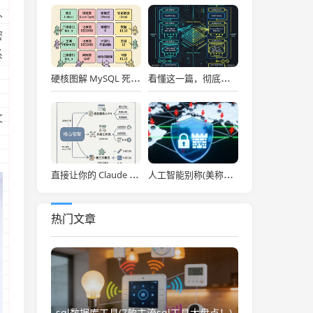
补
密
系
，
硬核图解 MySQL 死锁：为什么两个看似不冲突的 Update 和 Insert 会掐死对方？
看懂这一篇，彻底通关大模型底层！图解 Transformer 核心架构与自注意力机制！
文
，
直接让你的 Claude Code 效率拉满，Anthropic 官方神级插件开源了！
人工智能别称(美称中国一人工智能企业违反美出口管制 外交部：中方已多次表明原则立场)
热门文章
sql数据库工具(7款主流sql工具大盘点！)