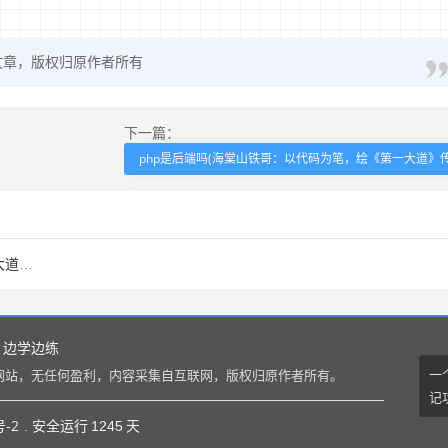
文章，版权归原作者所有
下一篇：
php是后端吗(海棠山铁哥：以代码为笔，绘《第一大道》传
奇)
边学边练
一
网站，无任何盈利，内容采集自互联网，版权归原作者所有。
记
号-2
. 安全运行
1245
天