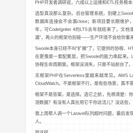
PHP开发者调研说，六成以上运维和ETL任务根
选型真没那么复杂。后台管理系统，别硬上Swoole；
数据库连接会不会漏close；新项目要长期维护，直接看LT
年，可CodeIgniter 4的LTS去年就结束了。
漏”，再火的框架也别碰——生产环境不会给你重
Swoole本身已经不叫“扩展”了，它提供的协程、HT
在更像是一套配置层，把Swoole的能力串起来。Lara
协程生命周期里。框架没消失，只是不站前台了，变成
无框架PHP在Serverless里越来越常见。A
CloudWatch。不是框架不行，是有些场景，真
框架不是答案，是选择。选它之前，先想清楚：
测数据？有没有人真在用它干你这活儿？没这些，光看S
我上周帮人调一个Laravel队列超时问题，最后发现
人。
就这样。