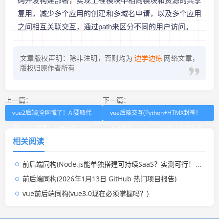
码开发构建部署，实现工程模块中相同模块和资源的共享
复用，减少多个应用的创建和多域名申请，以及多个应用
之间相互关联交互，通过path来区分不同的用户访问。
文章版权声明：除非注明，否则均为
边学边练
网络文章，
版权归原作者所有
上一篇：
下一篇：
vue2后端(全网慌了！AI要取代
vue后端交互(Python+HTMX封神！
程序员？醒醒！60年历史早给
不用学React-Vue，全栈开发效率直
相关阅读
出答案)
接翻倍)
前后端同构(Node.js能单独搭建可持续SaaS？实测可行！无前端经验也能上手)
前后端同构(2026年1月13日 GitHub 热门项目报告)
vue前后端同构(vue3.0现在必须掌握吗？)