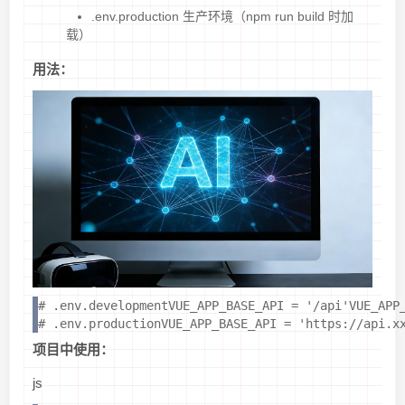
.env.production 生产环境（npm run build 时加
载）
用法：
# .env.developmentVUE_APP_BASE_API = '/api'VUE_A
# .env.productionVUE_APP_BASE_API = 'https://api
项目中使用：
js