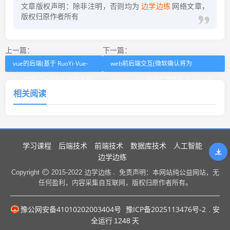
文章版权声明：除非注明，否则均为
边学边练
网络文章，
版权归原作者所有
上一篇：
下一篇：
vue的后端(基于 RuoYi-Vue-
web前后端交互(微软确认将为
Pro 定制了一个后台管理系统
Windows 11 开始菜单提速 从 Web 组
相关阅读
， 开源出来！)
件回归 WinUI 原生框架)
学习课程
后端技术
前端技术
数据库技术
人工智能
边学边练
边学边练 .
Copyright
2015-2022
免责声明：本网站纯公益网站，无
任何盈利，内容采集自互联网，版权归原作者所有。
豫公网安备41010202003404号
豫ICP备2025113476号-2
. 安
全运行
1248
天