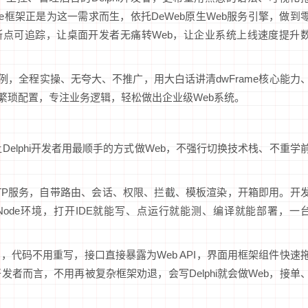
me框架正是为这一需求而生，依托DeWeb原生Web服务引擎，做到
、断点可追踪，让桌面开发者无痛转Web，让企业系统上线速度提升
例，全程实操、无夸大、不推广，用大白话讲清dwFrame核心能力
别繁琐配置，专注业务逻辑，轻松做出企业级Web系统。
让Delphi开发者用最顺手的方式做Web，不强行切换技术栈、不重学
量HTTP服务，自带路由、会话、权限、拦截、模板渲染，开箱即用。开
Node环境，打开IDE就能写、点运行就能测、编译就能部署，一
，代码不用重写，接口直接暴露为Web API，界面用框架组件快速
者而言，不用再被复杂框架劝退，会写Delphi就会做Web，接单