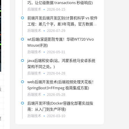
巧，让亿级数据 transactions 秒级响应)
后端技术
2026-04-15
前端开发后端开发区别(计算机科学 vs 软件
工程：差几个字，差3年弯路，官方数据戳
破真相)
后端技术
2026-07-29
wt后端(家庭影院专属！华硕WT720 Vivo
Mouse评测)
后端技术
2026-05-31
java后端和安卓(站，鸿蒙系统马安卓系统
架构不同之处。)
后端技术
2026-04-28
web后端开发技术(后端视频处理天花板！
SpringBoot3+FFmpeg 极简集成方案)
悉
后端技术
2026-05-28
后端开发环境(Docker容器化部署实战指
南：从入门到生产环境)
后端技术
2026-03-10
校