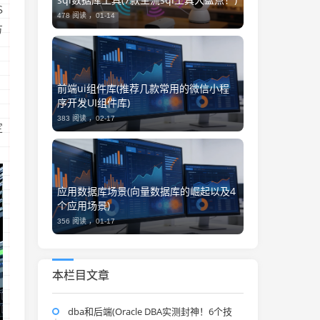
S
478 阅读 ，
01-14
方
前端ui组件库(推荐几款常用的微信小程
序开发UI组件库)
383 阅读 ，
02-17
定
应用数据库场景(向量数据库的崛起以及4
个应用场景)
356 阅读 ，
01-17
本栏目文章
dba和后端(Oracle DBA实测封神！6个技