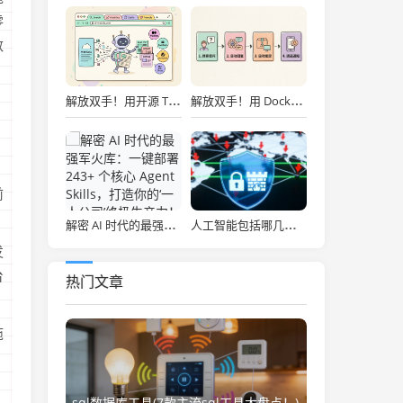
零
数
解放双手！用开源 Tabbit AI 浏览器打造全自动内容流水线：选题、竞品分析到一键发布实战
解放双手！用 Docker 一键部署开源闲鱼“自动赚钱机器”，智能回复发货全搞定！
、
前
解密 AI 时代的最强军火库：一键部署 243+ 个核心 Agent Skills，打造你的‘一人公司’终极生产力！
人工智能包括哪几个专业(人工智能时代，这些“AI+专业”正在逆袭！毕业即抢占高薪赛道)
发
台
热门文章
拖
、
sql数据库工具(7款主流sql工具大盘点！)