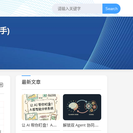
Search
手)
最新文章
、
让 AI 帮你盯盘！A股智能分析系统
解锁双 Agent 协同！Claude Code 与 Codex 黄金搭档深度实战
拖