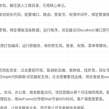
rame最新包，解压放入工程目录，引用核心单元。
加框架初始化代码，配置端口、路由、登录页、权限中间件，绑定数据
辑，绑定模板渲染数据；运行程序，浏览器访问localhost:端口即
不用打包编译，运行即服务、保存即生效。登录、权限、菜单等模块
发模式彻底改变：过去要配环境、联调前后端、查跨域、找异常，现在
elphi代码刷新浏览器就生效；过去部署要找运维，现在直接发ex
eb，车间、办公室、宿舍都能访问，项目周期从两个月压缩到两周，
台，用dwFrame比传统Web节省60%时间，客户满意度更高。
高效，让技术服务业务，而不是让开发者被技术绑架。