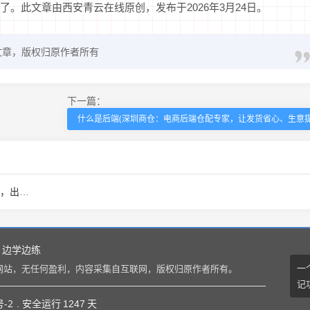
。此文章由西安青云在线原创，发布于2026年3月24日。
文章，版权归原作者所有
下一篇：
什么是后端(深圳商仓：电商后端仓配专家，让发货省心、生意提
悔四年)
边学边练
一
网站，无任何盈利，内容采集自互联网，版权归原作者所有。
记
号-2
. 安全运行
1247
天