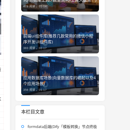
478 阅读 ，
01-14
前端ui组件库(推荐几款常用的微信小程
序开发UI组件库)
383 阅读 ，
02-17
，
质
应用数据库场景(向量数据库的崛起以及4
个应用场景)
356 阅读 ，
01-17
这
，
本栏目文章
formdata后端(Dify「模板转换」节点终极