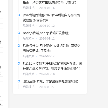
指南：动态文本生成进阶技巧（附代码）
，
Jinja2引擎解析｜6大应用场景实战)
后端技术
2026-04-16
小
java后端面试题(2022Java后端实习春招面
试题整理(含答案))
后端技术
2026-02-12
nodejs后端(nodejs后端开发教程)
，
后端技术
2026-01-11
时
后端是什么(明令禁止“大数据杀熟” 网络交
易监管新规2月落地)
后端技术
2026-03-14
后端版本控制(基于RBAC权限管理系统，细
面
粒度后端权限控制，封装更多场景化组件)
之
后端技术
2026-03-16
游戏后端(游戏，才是最好的社交破冰器)
后端技术
2026-03-27
之
小