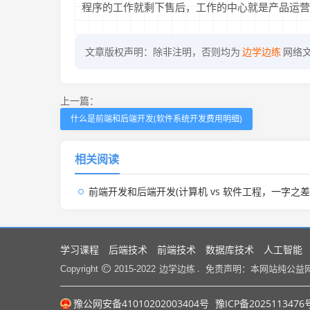
程序的工作就剩下售后，工作的中心就是产品运营了
文章版权声明：除非注明，否则均为
边学边练
网络
上一篇：
什么是前端和后端开发(软件系统开发费用明细)
相关阅读
前端开发和后端开发(计算机 vs 软件工程，一字之差，出路天差地别！选错后
学习课程
后端技术
前端技术
数据库技术
人工智能
边学边练 .
Copyright
2015-2022
免责声明：本网站纯公益
豫公网安备41010202003404号
豫ICP备2025113476