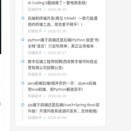
AI Coding 0基础做了一套电商系统)
后端技术
2026-06-16
后端和终端开发(再见 XShell！一款万能通
用的终端工具，用完爱不释手！)
后端技术
2026-01-20
python属于前端还是后端(Python 就是“伪
全栈”语言！只会吹简单，真正业务根本上
不了台面)
后端技术
2026-05-17
数字后端工程师招聘(西安数字城市科技运
营有限公司招聘公告)
后端技术
2026-03-25
java前端后端(程序员的一天：从Java后端
到Vue前端，用Python解放双手)
后端技术
2026-04-26
作
jsp属于前端还是后端(Vue3+Spring Boot双
升级！开源问卷系统调问发布，支持拖拽)
后端技术
2026-05-06
，