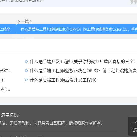
下一篇：
到上线全
什么是后端工程师(魅族正统在OPPO？前工程师跳槽负责Color OS，重
决杀后台)
什么是后端开发工程师(关乎你的就业！重庆春招的三个关键信号→)
发平台)
什么是后端工程师(魅族正统在OPPO？前工程师跳槽负责Color OS，重点解决杀后台)
)
什么是后端工程师(后端开发工程师)
？)
边学边练
一
网站，无任何盈利，内容采集自互联网，版权归原作者所有。
记