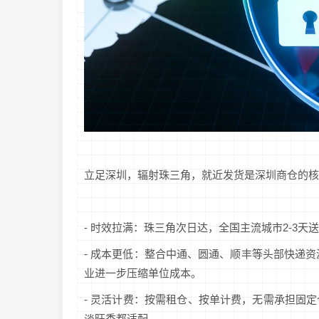
立足深圳，辐射珠三角，就近发货是深圳商仓的核
- 时效拉满：珠三角次日达，全国主流城市2-3
- 成本更低：整合中通、圆通、顺丰等头部快递资
业进一步压缩单位成本。
- 灵活计费：按需租仓、按单计费，无需承担固
淡旺季都适配。