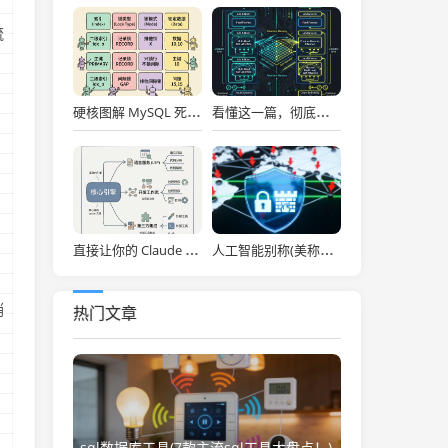
，
流
硬核图解 MySQL 死锁：为什么两个看似不冲突的 Update 和 Insert 会掐死对方？
看懂这一篇，彻底通关大模型底层！图解 Transformer 核心架构与自注意力机制！
，
直接让你的 Claude Code 效率拉满，Anthropic 官方神级插件开源了！
人工智能别称(美称中国一人工智能企业违反美出口管制 外交部：中方已多次表明原则立场)
销
热门文章
，
sql数据库工具(7款主流sql工具大盘点！)