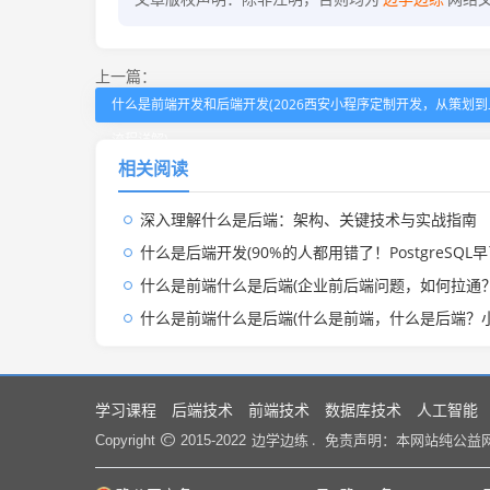
上一篇：
什么是前端开发和后端开发(2026西安小程序定制开发，从策划
流程详解)
相关阅读
深入理解什么是后端：架构、关键技术与实战指南
什么是后端开发(90%的人都用错了！PostgreSQL早已进化成后端万能开
什么是前端什么是后端(企业前后端问题，如何拉通？
什么是前端什么是后端(什么是前端，什么是后端？小程序是用哪个
学习课程
后端技术
前端技术
数据库技术
人工智能
边学边练 .
Copyright
2015-2022
免责声明：本网站纯公益