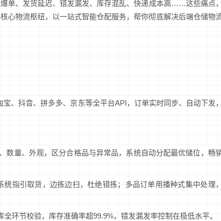
单爆单、发货延迟、错发漏发、库存混乱、快递成本高……这些痛点
圳核心物流枢纽，以一站式智能仓配服务，帮你彻底解决后端仓储物
淘宝、抖音、拼多多、京东等全平台API，订单实时同步、自动下发
KU、数量、外观，区分合格品与异常品，系统自动分配最优储位，畅
按系统指引取货，边拣边扫，杜绝错拣；多品订单用播种式集中处理
库全环节校验，库存准确率超99.9%，错发漏发率控制在极低水平。