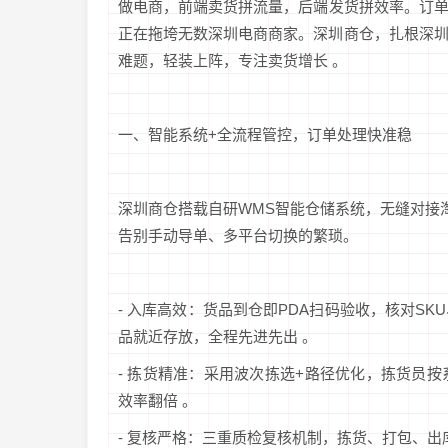
做电商，前端卖货拼流量，后端发货拼效率。订
正在拖垮无数深圳电商商家。深圳商仓，扎根深
难题，轻装上阵，专注卖货增长 。
一、智能系统+全流程管控，订单处理快准稳
深圳商仓搭载自研WMS智能仓储系统，无缝对接
告别手动导单、多平台切换的繁琐。
- 入库高效：货品到仓即PDA扫码验收，核对S
品就近存放，全程先进先出 。
- 拣货精准：采用波次拣选+路径优化，拣货员
效率翻倍 。
- 复核严格：三重质检复核机制，拣货、打包、出