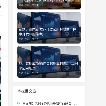
451 阅读 ，
01-14
铺
前端ui组件库(推荐几款常用的微信小程
序开发UI组件库)
355 阅读 ，
02-17
应用数据库场景(向量数据库的崛起以及4
个应用场景)
330 阅读 ，
01-17
本栏目文章
前后端分离例子(0代码基础产品经理，用