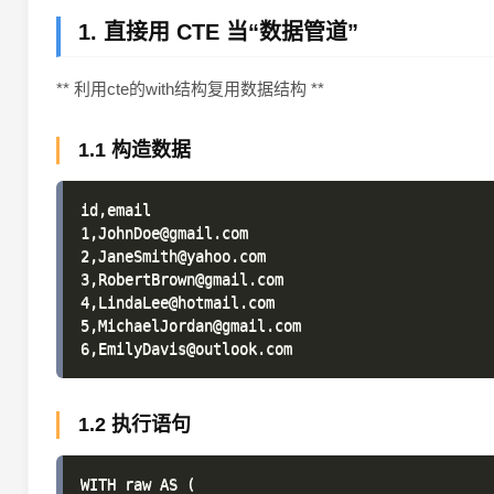
1. 直接用 CTE 当“数据管道”
** 利用cte的with结构复用数据结构 **
1.1 构造数据
id,email

1,JohnDoe@gmail.com

2,JaneSmith@yahoo.com

3,RobertBrown@gmail.com

4,LindaLee@hotmail.com

5,MichaelJordan@gmail.com

1.2 执行语句
WITH raw AS (
