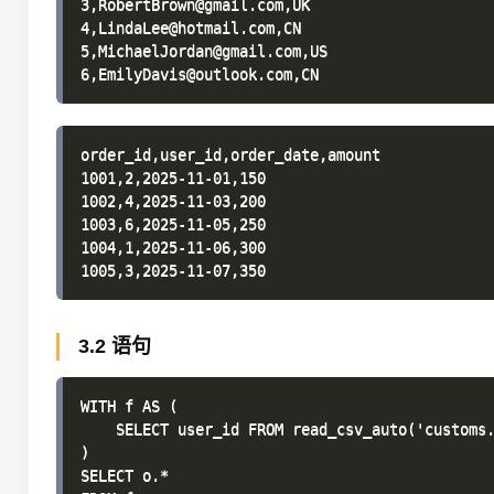
3,RobertBrown@gmail.com,UK

4,LindaLee@hotmail.com,CN

5,MichaelJordan@gmail.com,US

order_id,user_id,order_date,amount

1001,2,2025-11-01,150

1002,4,2025-11-03,200

1003,6,2025-11-05,250

1004,1,2025-11-06,300

3.2 语句
WITH f AS (

    SELECT user_id FROM read_csv_auto('customs.
)

SELECT o.*
