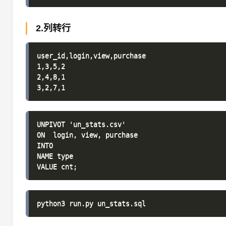
2.列转行
user_id,login,view,purchase

1,3,5,2

2,4,8,1

UNPIVOT 'un_stats.csv' 

ON  login, view, purchase

INTO

NAME type
