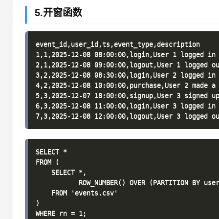
5.开窗函数
event_id,user_id,ts,event_type,description

1,1,2025-12-08 08:00:00,login,User 1 logged in

2,1,2025-12-08 09:00:00,logout,User 1 logged ou
3,2,2025-12-08 08:30:00,login,User 2 logged in

4,2,2025-12-08 10:00:00,purchase,User 2 made a 
5,3,2025-12-07 18:00:00,signup,User 3 signed up
6,3,2025-12-08 11:00:00,login,User 3 logged in

SELECT *

FROM (

    SELECT *,

           ROW_NUMBER() OVER (PARTITION BY user
    FROM 'events.csv'

)
