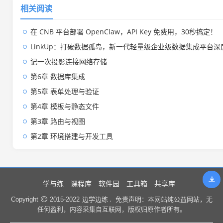
相关阅读
在 CNB 平台部署 OpenClaw，API Key 免费用，30秒搞定！
LinkUp：打破数据孤岛，新一代轻量级企业级数据集成平台深
记一次投影连接网络存储
第6章 数据库集成
第5章 表单处理与验证
第4章 模板与静态文件
第3章 路由与视图
第2章 环境搭建与开发工具
学与练
课程库
软件园
工具箱
共享库
边学边练 .
Copyright
2015-2022
免责声明：本网站纯公益网站，无
任何盈利，内容采集自互联网，版权归原作者所有。