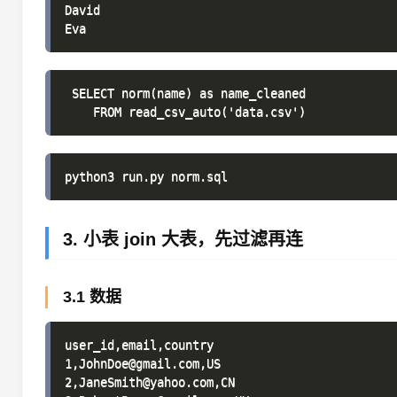
David

 SELECT norm(name) as name_cleaned

3. 小表 join 大表，先过滤再连
3.1 数据
user_id,email,country

1,JohnDoe@gmail.com,US

2,JaneSmith@yahoo.com,CN
