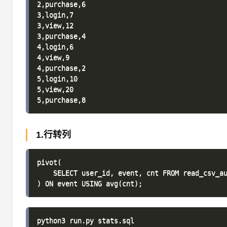
2,purchase,6

3,login,7

3,view,12

3,purchase,4

4,login,6

4,view,9

4,purchase,2

5,login,10

5,view,20

1.行转列
pivot(

    SELECT user_id, event, cnt FROM read_csv_au