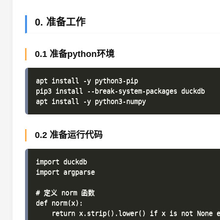
0. 准备工作
0.1 准备python环境
apt install -y python3-pip

pip3 install --break-system-packages duckdb

0.2 准备运行代码
import duckdb

import argparse

# 定义 norm 函数

def norm(x):

    return x.strip().lower() if x is not None e