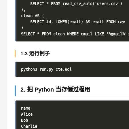
    SELECT * FROM read_csv_auto('users.csv')

),

clean AS (

    SELECT id, LOWER(email) AS email FROM raw

)

1.3 运行例子
2. 把 Python 当存储过程用
name

Alice

Bob

Charlie
