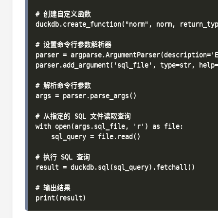
# 创建自定义函数

duckdb.create_function("norm", norm, return_typ
# 设置命令行参数解析器

parser = argparse.ArgumentParser(description='E
parser.add_argument('sql_file', type=str, help=
# 解析命令行参数

args = parser.parse_args()

# 从指定的 SQL 文件读取查询

with open(args.sql_file, 'r') as file:

    sql_query = file.read()

# 执行 SQL 查询

result = duckdb.sql(sql_query).fetchall()

# 输出结果
