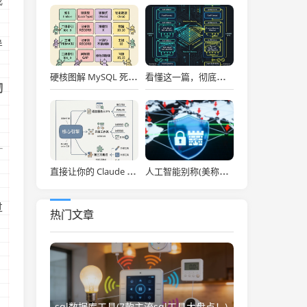
我
导
硬核图解 MySQL 死锁：为什么两个看似不冲突的 Update 和 Insert 会掐死对方？
看懂这一篇，彻底通关大模型底层！图解 Transformer 核心架构与自注意力机制！
彻
直接让你的 Claude Code 效率拉满，Anthropic 官方神级插件开源了！
人工智能别称(美称中国一人工智能企业违反美出口管制 外交部：中方已多次表明原则立场)
过
热门文章
sql数据库工具(7款主流sql工具大盘点！)