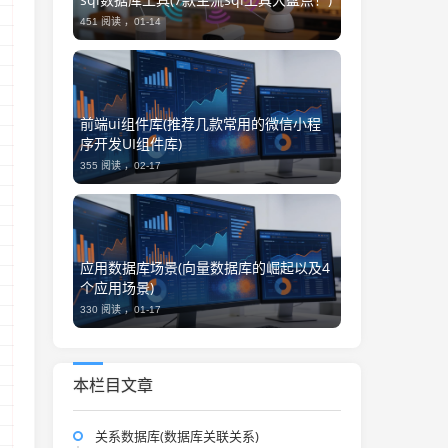
451 阅读 ，
01-14
前端ui组件库(推荐几款常用的微信小程
序开发UI组件库)
355 阅读 ，
02-17
应用数据库场景(向量数据库的崛起以及4
个应用场景)
330 阅读 ，
01-17
本栏目文章
关系数据库(数据库关联关系)