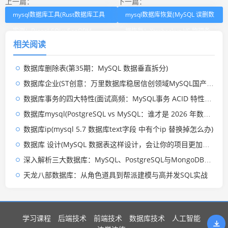
上一篇：
下一篇：
mysql数据库工具(Rust数据库工具
mysql数据库恢复(MySQL 误删数
实测：Diesel-SQLx-SeaORM-
据恢复：Xtrabackup VS 物理备
相关阅读
Rusqlite，谁才是王者)
份，一次讲明白)
数据库删除表(第35期：MySQL 数据垂直拆分)
数据库企业(ST创意：万里数据库稳居信创领域MySQL国产替代第一品牌)
数据库事务的四大特性(面试高频：MySQL事务 ACID 特性是什么？一篇讲透)
数据库mysql(PostgreSQL vs MySQL：谁才是 2026 年数据库之王？)
数据库ip(mysql 5.7 数据库text字段 中有个ip 替换掉怎么办)
数据库 设计(MySQL 数据表这样设计，会让你的项目更加稳定)
深入解析三大数据库：MySQL、PostgreSQL与MongoDB的实战应用
天龙八部数据库：从角色道具到帮派建模与高并发SQL实战
学习课程
后端技术
前端技术
数据库技术
人工智能