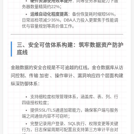
硬件资源使用效率提升
：同等业务承载能力下服
务器数量精简约22%；
运维自动化程度提高
：备份恢复耗时缩短56%，
日常巡检项减少35%，DBA人力投入更聚焦于性能调
优与容量规划等高价值工作。
三、安全可信体系构建：筑牢数据资产防护
底线
金融数据的安全合规是不可逾越的红线。金仓数据库从访
问控制、传输 加密 、操作审计、漏洞响应四个层面构建
纵深防御体系：
支持细粒度权限管理体系，涵盖库、表、列、行
四级授权粒度；
提供SSL/TLS通道加密能力，确保客户端与服务
端之间通信内容不可窃听；
完整记录用户登录、SQL执行、权限变更等关键
行为，日志保留周期可配置且支持第三方审计平台对