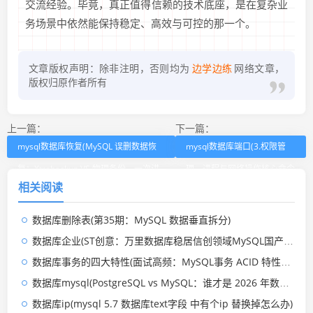
交流经验。毕竟，真正值得信赖的技术底座，是在复杂业
务场景中依然能保持稳定、高效与可控的那一个。
文章版权声明：除非注明，否则均为
边学边练
网络文章，
版权归原作者所有
上一篇：
下一篇：
mysql数据库恢复(MySQL 误删数据恢
mysql数据库端口(3.权限管
复：Xtrabackup VS 物理备份，一次讲
理、进程与网络操作核心命令
相关阅读
明白)
实操)
数据库删除表(第35期：MySQL 数据垂直拆分)
数据库企业(ST创意：万里数据库稳居信创领域MySQL国产替代第一品牌)
数据库事务的四大特性(面试高频：MySQL事务 ACID 特性是什么？一篇讲透)
数据库mysql(PostgreSQL vs MySQL：谁才是 2026 年数据库之王？)
数据库ip(mysql 5.7 数据库text字段 中有个ip 替换掉怎么办)